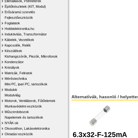
Ellenállások, Potméterek
Építőkészletek (KIT, Modul)
Erősáramú szerelés
Fejlesztőeszközök
Foglalatok
Hobbielektronika.hu
Induktivitás, Transzformátor
Kábelek, Vezetékek
Kapcsolók, Relék
Készülékek
Kishangszórók, Piezók, Mikrofonok
Kondenzátor
Kristályok
Matricák, Feliratok
Méréstechnika
Mini PC, ipari PC, tartozékok
Modulok
Modulvilág
Alternatívák, hasonló / helyett
Motorok, Ventilátorok, Fűtőelemek
Munkavédelmi eszközök
Műszerdobozok
Napelemek és tartozékok
NYÁK-ok
Okosotthon, Lakáselektronika
6.3x32-F-125mA
Oktatási eszközök