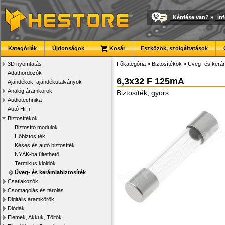
Kérdése van?
»
in
Kategóriák
Újdonságok
Kosár
Eszközök, szolgáltatások
3D nyomtatás
Főkategória
»
Biztosítékok
»
Üveg- és kerám
Adathordozók
6,3x32 F 125mA
Ajándékok, ajándékutalványok
Analóg áramkörök
Biztosíték, gyors
Audiotechnika
Autó HiFi
Biztosítékok
Biztosító modulok
Hőbiztosíték
Késes és autó biztosíték
NYÁK-ba ültethető
Termikus kioldók
Üveg- és kerámiabiztosíték
Csatlakozók
Csomagolás és tárolás
Digitális áramkörök
Diódák
Elemek, Akkuk, Töltők