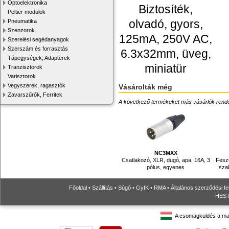
Optoelektronika
Biztosíték,
Peltier modulok
olvadó, gyors,
Pneumatika
Szenzorok
125mA, 250V AC,
Szerelési segédanyagok
Szerszám és forrasztás
6.3x32mm, üveg,
Tápegységek, Adapterek
miniatür
Tranzisztorok
Varisztorok
Vegyszerek, ragasztók
Vásárolták még
Zavarszűrők, Ferritek
A következő termékeket más vásárlók rendelték
NC3MXX
Csatlakozó, XLR, dugó, apa, 16A, 3
Feszü
pólus, egyenes
sza
Főoldal
•
Szállítás
•
Súgó
•
GyIK
•
RMA
•
Általános szerződési fe
HESTO
A csomagküldés a ma