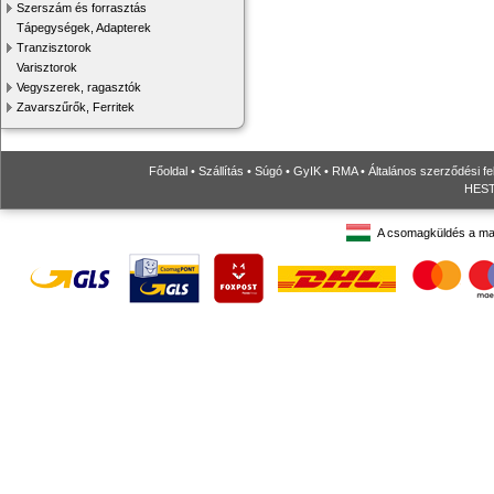
Szerszám és forrasztás
Tápegységek, Adapterek
Tranzisztorok
Varisztorok
Vegyszerek, ragasztók
Zavarszűrők, Ferritek
Főoldal
•
Szállítás
•
Súgó
•
GyIK
•
RMA
•
Általános szerződési fe
HESTO
A csomagküldés a ma