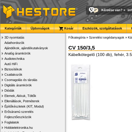
Kérdése van?
»
in
Kategóriák
Újdonságok
Kosár
Eszközök, szolgáltatások
3D nyomtatás
Főkategória
»
Szerelési segédanyagok
»
Ká
Adathordozók
CV 150/3,5
Ajándékok, ajándékutalványok
Analóg áramkörök
Kábelkötegelő (100 db), fehér, 
Audiotechnika
Autó HiFi
Biztosítékok
Csatlakozók
Csomagolás és tárolás
Digitális áramkörök
Diódák
Elemek, Akkuk, Töltők
Ellenállások, Potméterek
Építőkészletek (KIT, Modul)
Erősáramú szerelés
Fejlesztőeszközök
Foglalatok
Hobbielektronika.hu