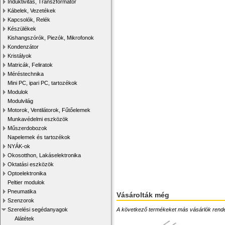
Induktivitás, Transzformátor
Kábelek, Vezetékek
Kapcsolók, Relék
Készülékek
Kishangszórók, Piezók, Mikrofonok
Kondenzátor
Kristályok
Matricák, Feliratok
Méréstechnika
Mini PC, ipari PC, tartozékok
Modulok
Modulvilág
Motorok, Ventilátorok, Fűtőelemek
Munkavédelmi eszközök
Műszerdobozok
Napelemek és tartozékok
NYÁK-ok
Okosotthon, Lakáselektronika
Oktatási eszközök
Optoelektronika
Peltier modulok
Pneumatika
Vásárolták még
Szenzorok
A következő termékeket más vásárlók rendelték
Szerelési segédanyagok
Alátétek