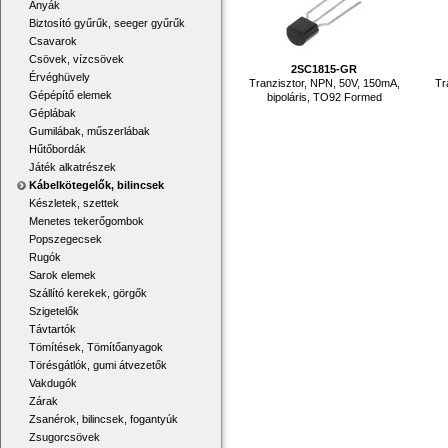
Anyák
Biztosító gyűrűk, seeger gyűrűk
Csavarok
Csövek, vízcsövek
2SC1815-GR
Érvéghüvely
Tranzisztor, NPN, 50V, 150mA,
Tr
Gépépítő elemek
bipoláris, TO92 Formed
Géplábak
Gumilábak, műszerlábak
Hűtőbordák
Játék alkatrészek
Kábelkötegelők, bilincsek
Készletek, szettek
Menetes tekerőgombok
Popszegecsek
Rugók
Sarok elemek
Szállító kerekek, görgők
Szigetelők
Távtartók
Tömítések, Tömítőanyagok
Törésgátlók, gumi átvezetők
Vakdugók
Zárak
Zsanérok, bilincsek, fogantyúk
Zsugorcsövek