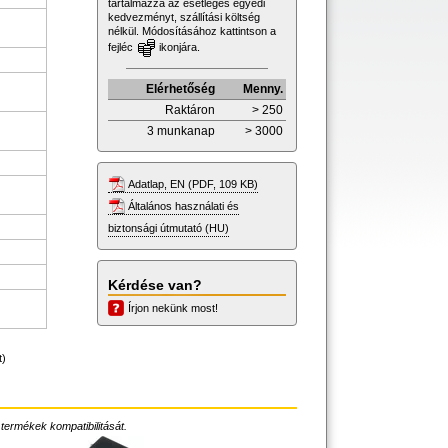
tartalmazza az esetleges egyedi
kedvezményt, szállítási költség
nélkül. Módosításához kattintson a
fejléc
ikonjára.
Elérhetőség
Menny.
Raktáron
> 250
3 munkanap
> 3000
Adatlap, EN (PDF, 109 KB)
Általános használati és
biztonsági útmutató (HU)
Kérdése van?
Írjon nekünk most!
t)
 termékek kompatibilitását.