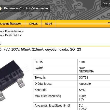
Belép
Kérdése van?
»
info@hestore.hu
T
, szolgáltatások
Cikkek
Súgó
ák
»
Kisjelű diódák
»
ák
»
Dióda SMD
»
G
ló, 75V, 100V, 50mA, 215mA, egyetlen dióda, SOT23
RoHS
nem
Gyártó
NXP,
NEXPERIA
Tokozás
SOT23
Dióda típusa
kapcsoló
Szerelés
SMD
Max ellenfeszültség
100V,
75V
Átvezetési feszültség If-nél
1V,
1.25V