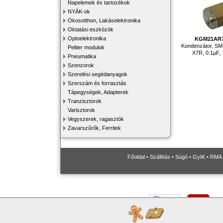
Napelemek és tartozékok
NYÁK-ok
Okosotthon, Lakáselektronika
Oktatási eszközök
Optoelektronika
KGM21AR
Kondenzátor, SM
Peltier modulok
X7R, 0.1µF,
Pneumatika
Szenzorok
Szerelési segédanyagok
Szerszám és forrasztás
Tápegységek, Adapterek
Tranzisztorok
Varisztorok
Vegyszerek, ragasztók
Zavarszűrők, Ferritek
Főoldal
•
Szállítás
•
Súgó
•
GyIK
•
RMA