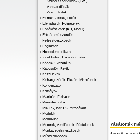
Szupresszor diódák (TVS)
Varicap diódák
Zener diódák
Elemek, Akkuk, Töltők
Ellenállások, Potméterek
Építőkészletek (KIT, Modul)
Erősáramú szerelés
Fejlesztőeszközök
Foglalatok
Hobbielektronika.hu
Induktivitás, Transzformátor
Kábelek, Vezetékek
Kapcsolók, Relék
Készülékek
Kishangszórók, Piezók, Mikrofonok
Kondenzátor
Kristályok
Matricák, Feliratok
Méréstechnika
Mini PC, ipari PC, tartozékok
Modulok
Modulvilág
Vásárolták m
Motorok, Ventilátorok, Fűtőelemek
Munkavédelmi eszközök
A következő terméke
Műszerdobozok