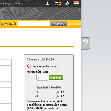
és
|
Regisztráció
0
ípus/Kifejezés:
?
Kérdése
van
Cikkszám:
100.230.66
Kedvencekhez adom
Mennyiség (db):
Egységár ÁFA nélkül
1+
6,00
Ft
20+
5,60
Ft
*
A megjelenített ár az
egyéni
beállításnak megfelelően nettó
(ÁFA nélküli) ár
, mely már