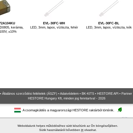
72A104KU
EVL-30FC-WH
EVL-30FC-BL
D0805, kerámia,
LED, 3mm, lapos, víztiszta, fehér
LED, 3mm, lapos, víztiszta, kék
 100V, ±10%
•
Általános szerződési feltételek (ÁSZF)
•
Adatvédelem
•
BK-KITS
•
HESTORE API
•
Partner
HESTORE Hungary Kft, minden jog fenntartva! - 2026
A csomagküldés a magyarországi HESTORE raktárból történik.
Weboldalunk helyes működéséhez sütit készítünk az Ön böngészőjében.
Sütik használatáról bővebben
itt
olvashat.