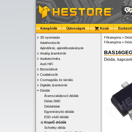
Kategóriák
Újdonságok
Kosár
Eszközök
3D nyomtatás
Főkategória
»
Diód
Főkategória
»
Diód
Adathordozók
Ajándékok, ajándékutalványok
BAS16GE
Analóg áramkörök
Audiotechnika
Dióda, kapcso
Autó HiFi
Biztosítékok
Csatlakozók
Csomagolás és tárolás
Digitális áramkörök
Diódák
Áramszabályozó diódák
Dióda SMD
Diódahidak
Egyenirányító diódák
ESD védő diódák
Kisjelű diódák
Schottky dióda