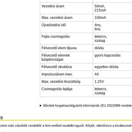
Vezetési áram
50mA,
215mA
Max. vezetési áram
100mA
Újraéledési idő
4ns,
6ns
Fajta csomagolás
tekercs,
szalag
Félvezető elem típusa
dióda
Félvezető elemek
gyors kapcsolás
tulajdonságai
Félvezető struktúra
egyetlen dióda
Impulzusáram max.
4A
Max. vezetési feszültség
1.25V
Csomagolás fajtája
tekercs,
szalag
Bővített forgalmazói/gyártói információk (EU 2023/988 rendele
ég
ket más vásárlók rendelték a fent említett modellel együtt. Kérjük, ellenőrizze a kiválasztott