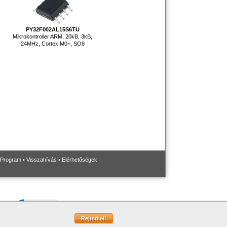
PY32F002AL15S6TU
Mikrokontroller ARM, 20kB, 3kB,
24MHz, Cortex M0+, SO8
 Program
•
Visszahívás
•
Elérhetőségek