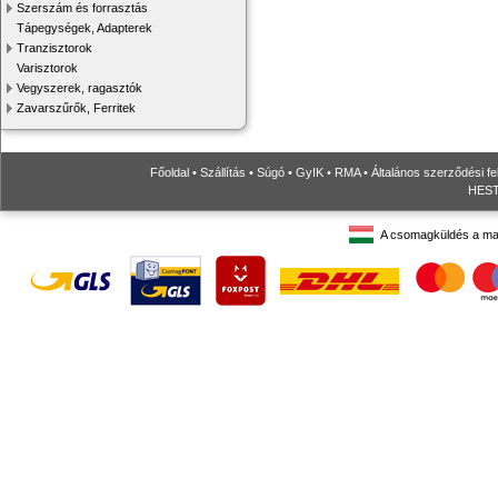
Szerszám és forrasztás
Tápegységek, Adapterek
Tranzisztorok
Varisztorok
Vegyszerek, ragasztók
Zavarszűrők, Ferritek
Főoldal
•
Szállítás
•
Súgó
•
GyIK
•
RMA
•
Általános szerződési fe
HESTO
A csomagküldés a ma