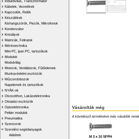
Induktivitás, Transzformátor
Kábelek, Vezetékek
Kapcsolók, Relék
Készülékek
Kishangszórók, Piezók, Mikrofonok
Kondenzátor
Kristályok
Matricák, Feliratok
Méréstechnika
Mini PC, ipari PC, tartozékok
Modulok
Modulvilág
Motorok, Ventilátorok, Fűtőelemek
Munkavédelmi eszközök
Műszerdobozok
Napelemek és tartozékok
NYÁK-ok
Okosotthon, Lakáselektronika
Oktatási eszközök
Vásárolták még
Optoelektronika
Peltier modulok
A következő termékeket más vásárlók rendelték
Pneumatika
Szenzorok
Szerelési segédanyagok
Alátétek
M 3 x 10 SFPH