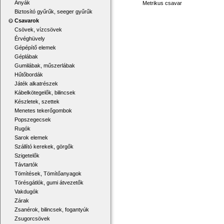
Anyák
Metrikus csavar
Biztosító gyűrűk, seeger gyűrűk
Csavarok
Csövek, vízcsövek
Érvéghüvely
Gépépítő elemek
Géplábak
Gumilábak, műszerlábak
Hűtőbordák
Játék alkatrészek
Kábelkötegelők, bilincsek
Készletek, szettek
Menetes tekerőgombok
Popszegecsek
Rugók
Sarok elemek
Szállító kerekek, görgők
Szigetelők
Távtartók
Tömítések, Tömítőanyagok
Törésgátlók, gumi átvezetők
Vakdugók
Zárak
Zsanérok, bilincsek, fogantyúk
Zsugorcsövek