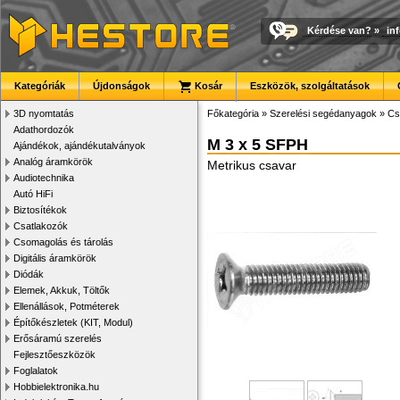
Kérdése van?
»
in
Kategóriák
Újdonságok
Kosár
Eszközök, szolgáltatások
3D nyomtatás
Főkategória
»
Szerelési segédanyagok
»
Cs
Adathordozók
M 3 x 5 SFPH
Ajándékok, ajándékutalványok
Analóg áramkörök
Metrikus csavar
Audiotechnika
Autó HiFi
Biztosítékok
Csatlakozók
Csomagolás és tárolás
Digitális áramkörök
Diódák
Elemek, Akkuk, Töltők
Ellenállások, Potméterek
Építőkészletek (KIT, Modul)
Erősáramú szerelés
Fejlesztőeszközök
Foglalatok
Hobbielektronika.hu