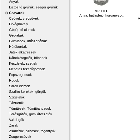
Anyák
Biztosító gyűrűk, seeger gyűrűk
M 3 HTL
Csavarok
Anya, hatlapfejű, horganyzott
A
Csövek, vízcsövek
Érvéghüvely
Gépépítő elemek
Géplábak
Gumilábak, műszerlábak
Hűtőbordák
Játék alkatrészek
Kábelkötegelők, bilincsek
Készletek, szettek
Menetes tekerőgombok
Popszegecsek
Rugók
Sarok elemek
Szállító kerekek, görgők
Szigetelők
Távtartók
Tömítések, Tömítőanyagok
Törésgátlók, gumi átvezetők
Vakdugók
Zárak
Zsanérok, bilincsek, fogantyúk
Zsugorcsövek