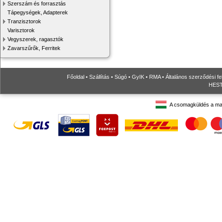
Szerszám és forrasztás
Tápegységek, Adapterek
Tranzisztorok
Varisztorok
Vegyszerek, ragasztók
Zavarszűrők, Ferritek
Főoldal
•
Szállítás
•
Súgó
•
GyIK
•
RMA
•
Általános szerződési fe
HESTO
A csomagküldés a ma