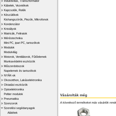
Induktivitás, Transzformátor
Kábelek, Vezetékek
Kapcsolók, Relék
Készülékek
Kishangszórók, Piezók, Mikrofonok
Kondenzátor
Kristályok
Matricák, Feliratok
Méréstechnika
Mini PC, ipari PC, tartozékok
Modulok
Modulvilág
Motorok, Ventilátorok, Fűtőelemek
Munkavédelmi eszközök
Műszerdobozok
Napelemek és tartozékok
NYÁK-ok
Okosotthon, Lakáselektronika
Oktatási eszközök
Optoelektronika
Peltier modulok
Vásárolták még
Pneumatika
A következő termékeket más vásárlók rendelték
Szenzorok
Szerelési segédanyagok
Alátétek