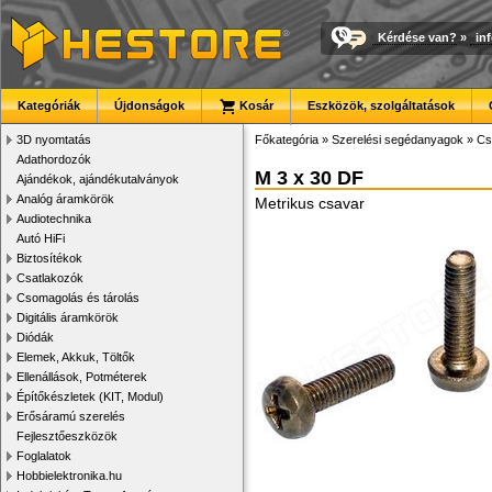
Kérdése van?
»
in
Kategóriák
Újdonságok
Kosár
Eszközök, szolgáltatások
3D nyomtatás
Főkategória
»
Szerelési segédanyagok
»
Cs
Adathordozók
M 3 x 30 DF
Ajándékok, ajándékutalványok
Analóg áramkörök
Metrikus csavar
Audiotechnika
Autó HiFi
Biztosítékok
Csatlakozók
Csomagolás és tárolás
Digitális áramkörök
Diódák
Elemek, Akkuk, Töltők
Ellenállások, Potméterek
Építőkészletek (KIT, Modul)
Erősáramú szerelés
Fejlesztőeszközök
Foglalatok
Hobbielektronika.hu