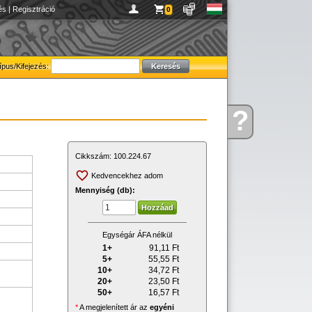
és
|
Regisztráció
0
ípus/Kifejezés:
?
Kérdése
van
Cikkszám:
100.224.67
Kedvencekhez adom
Mennyiség (db):
Egységár ÁFA nélkül
1+
91,11
Ft
5+
55,55
Ft
10+
34,72
Ft
20+
23,50
Ft
50+
16,57
Ft
*
A megjelenített ár az
egyéni