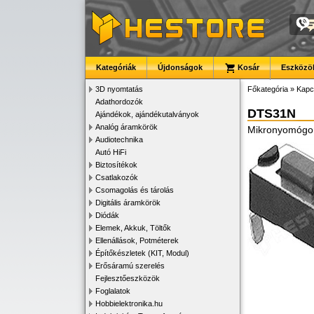
Kategóriák
Újdonságok
Kosár
Eszközök
3D nyomtatás
Főkategória
»
Kapc
Adathordozók
DTS31N
Ajándékok, ajándékutalványok
Analóg áramkörök
Mikronyomógo
Audiotechnika
Autó HiFi
Biztosítékok
Csatlakozók
Csomagolás és tárolás
Digitális áramkörök
Diódák
Elemek, Akkuk, Töltők
Ellenállások, Potméterek
Építőkészletek (KIT, Modul)
Erősáramú szerelés
Fejlesztőeszközök
Foglalatok
Hobbielektronika.hu