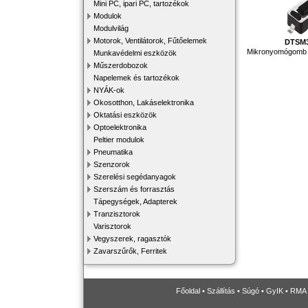
Mini PC, ipari PC, tartozékok
Modulok
Modulvilág
Motorok, Ventilátorok, Fűtőelemek
DTSM
Mikronyomógomb
Munkavédelmi eszközök
Műszerdobozok
Napelemek és tartozékok
NYÁK-ok
Okosotthon, Lakáselektronika
Oktatási eszközök
Optoelektronika
Peltier modulok
Pneumatika
Szenzorok
Szerelési segédanyagok
Szerszám és forrasztás
Tápegységek, Adapterek
Tranzisztorok
Varisztorok
Vegyszerek, ragasztók
Zavarszűrők, Ferritek
Főoldal
•
Szállítás
•
Súgó
•
GyIK
•
RMA