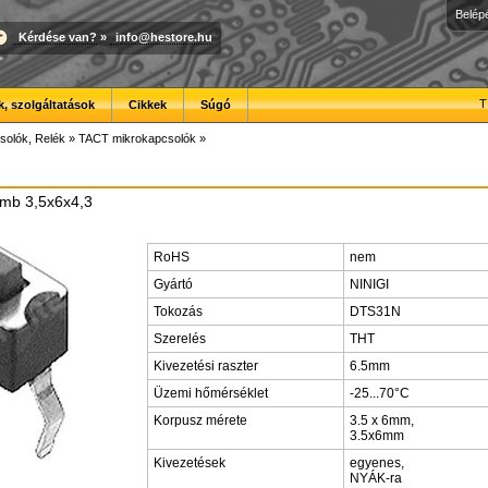
Belép
Kérdése van?
»
info@hestore.hu
T
, szolgáltatások
Cikkek
Súgó
solók, Relék
»
TACT mikrokapcsolók
»
mb 3,5x6x4,3
RoHS
nem
Gyártó
NINIGI
Tokozás
DTS31N
Szerelés
THT
Kivezetési raszter
6.5mm
Üzemi hőmérséklet
-25...70°C
Korpusz mérete
3.5 x 6mm,
3.5x6mm
Kivezetések
egyenes,
NYÁK-ra