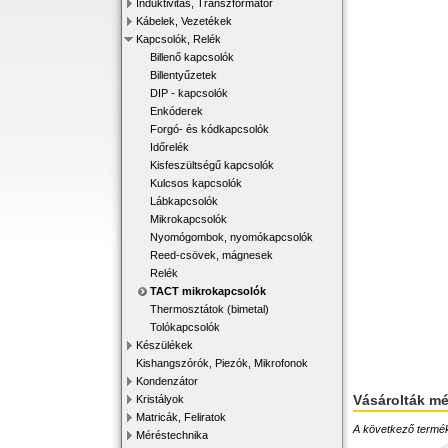
Induktivitás, Transzformátor
Kábelek, Vezetékek
Kapcsolók, Relék
Billenő kapcsolók
Billentyűzetek
DIP - kapcsolók
Enkóderek
Forgó- és kódkapcsolók
Időrelék
Kisfeszültségű kapcsolók
Kulcsos kapcsolók
Lábkapcsolók
Mikrokapcsolók
Nyomógombok, nyomókapcsolók
Reed-csövek, mágnesek
Relék
TACT mikrokapcsolók
Thermosztátok (bimetal)
Tolókapcsolók
Készülékek
Kishangszórók, Piezók, Mikrofonok
Kondenzátor
Vásárolták m
Kristályok
Matricák, Feliratok
A következő terméke
Méréstechnika