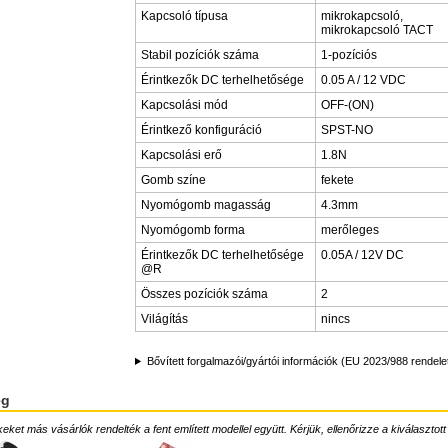
Kapcsoló típusa
mikrokapcsoló,
mikrokapcsoló TACT
Stabil pozíciók száma
1-pozíciós
Érintkezők DC terhelhetősége
0.05 A / 12 VDC
Kapcsolási mód
OFF-(ON)
Érintkező konfiguráció
SPST-NO
Kapcsolási erő
1.8N
Gomb színe
fekete
Nyomógomb magasság
4.3mm
Nyomógomb forma
merőleges
Érintkezők DC terhelhetősége
0.05A / 12V DC
@R
Összes pozíciók száma
2
Világítás
nincs
Bővített forgalmazói/gyártói információk (EU 2023/988 rendele
ég
ket más vásárlók rendelték a fent említett modellel együtt. Kérjük, ellenőrizze a kiválasztott