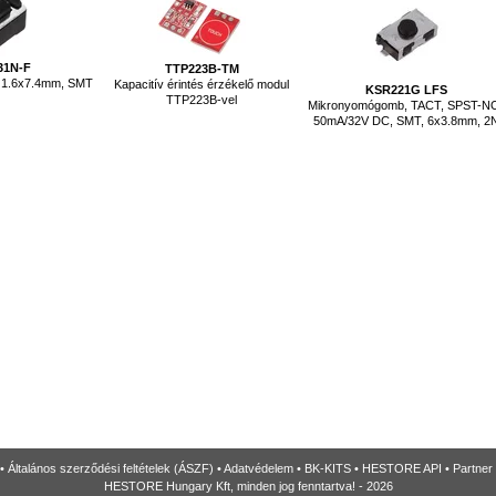
31N-F
TTP223B-TM
 1.6x7.4mm, SMT
Kapacitív érintés érzékelő modul
KSR221G LFS
TTP223B-vel
Mikronyomógomb, TACT, SPST-N
50mA/32V DC, SMT, 6x3.8mm, 2
•
Általános szerződési feltételek (ÁSZF)
•
Adatvédelem
•
BK-KITS
•
HESTORE API
•
Partner
HESTORE Hungary Kft, minden jog fenntartva! - 2026