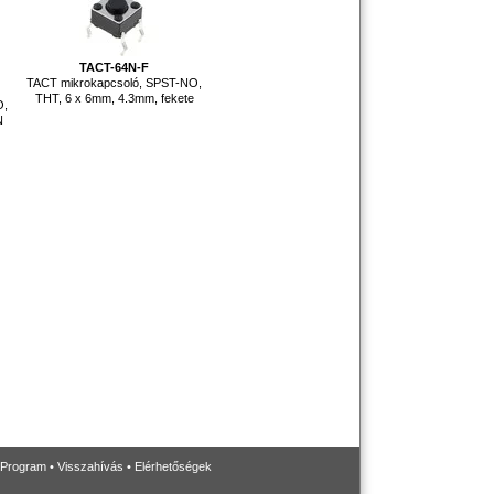
TACT-64N-F
TACT mikrokapcsoló, SPST-NO,
THT, 6 x 6mm, 4.3mm, fekete
O,
N
 Program
•
Visszahívás
•
Elérhetőségek