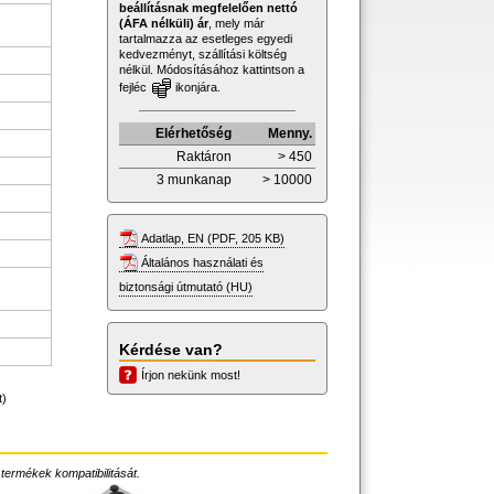
beállításnak megfelelően nettó
(ÁFA nélküli) ár
, mely már
tartalmazza az esetleges egyedi
kedvezményt, szállítási költség
nélkül. Módosításához kattintson a
fejléc
ikonjára.
Elérhetőség
Menny.
Raktáron
> 450
3 munkanap
> 10000
Adatlap, EN (PDF, 205 KB)
Általános használati és
biztonsági útmutató (HU)
Kérdése van?
Írjon nekünk most!
t)
 termékek kompatibilitását.