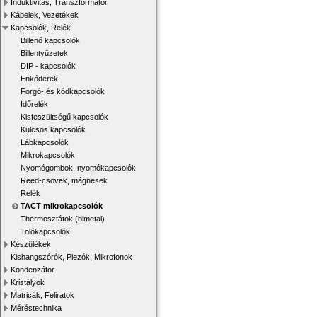
Induktivitás, Transzformátor
Kábelek, Vezetékek
Kapcsolók, Relék
Billenő kapcsolók
Billentyűzetek
DIP - kapcsolók
Enkóderek
Forgó- és kódkapcsolók
Időrelék
Kisfeszültségű kapcsolók
Kulcsos kapcsolók
Lábkapcsolók
Mikrokapcsolók
Nyomógombok, nyomókapcsolók
Reed-csövek, mágnesek
Relék
TACT mikrokapcsolók
Thermosztátok (bimetal)
Tolókapcsolók
Készülékek
Kishangszórók, Piezók, Mikrofonok
Kondenzátor
Kristályok
Matricák, Feliratok
Méréstechnika