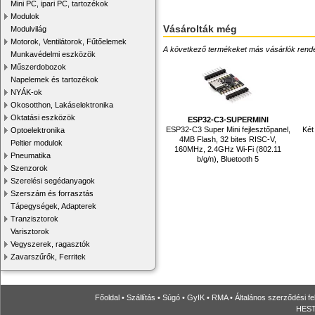
Mini PC, ipari PC, tartozékok
Modulok
Vásárolták még
Modulvilág
Motorok, Ventilátorok, Fűtőelemek
A következő termékeket más vásárlók rendelték
Munkavédelmi eszközök
Műszerdobozok
Napelemek és tartozékok
NYÁK-ok
Okosotthon, Lakáselektronika
Oktatási eszközök
ESP32-C3-SUPERMINI
ESP32-C3 Super Mini fejlesztőpanel,
Két
Optoelektronika
4MB Flash, 32 bites RISC-V,
Peltier modulok
160MHz, 2.4GHz Wi-Fi (802.11
Pneumatika
b/g/n), Bluetooth 5
Szenzorok
Szerelési segédanyagok
Szerszám és forrasztás
Tápegységek, Adapterek
Tranzisztorok
Varisztorok
Vegyszerek, ragasztók
Zavarszűrők, Ferritek
Főoldal
•
Szállítás
•
Súgó
•
GyIK
•
RMA
•
Általános szerződési fe
HESTO