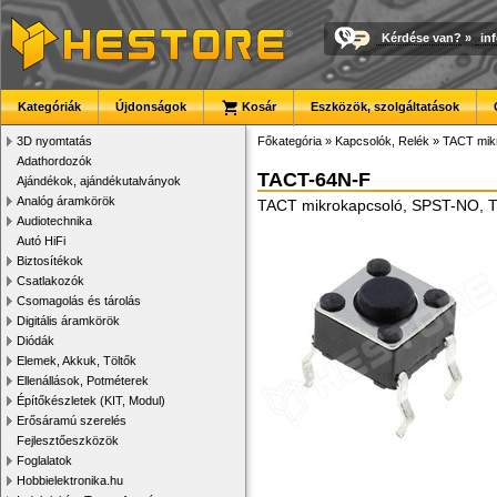
Kérdése van?
»
in
Kategóriák
Újdonságok
Kosár
Eszközök, szolgáltatások
3D nyomtatás
Főkategória
»
Kapcsolók, Relék
»
TACT mik
Adathordozók
TACT-64N-F
Ajándékok, ajándékutalványok
Analóg áramkörök
TACT mikrokapcsoló, SPST-NO, T
Audiotechnika
Autó HiFi
Biztosítékok
Csatlakozók
Csomagolás és tárolás
Digitális áramkörök
Diódák
Elemek, Akkuk, Töltők
Ellenállások, Potméterek
Építőkészletek (KIT, Modul)
Erősáramú szerelés
Fejlesztőeszközök
Foglalatok
Hobbielektronika.hu