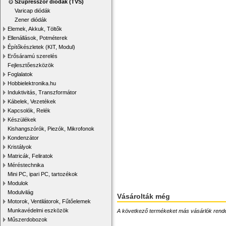
Szupresszor diódák (TVS)
Varicap diódák
Zener diódák
Elemek, Akkuk, Töltők
Ellenállások, Potméterek
Építőkészletek (KIT, Modul)
Erősáramú szerelés
Fejlesztőeszközök
Foglalatok
Hobbielektronika.hu
Induktivitás, Transzformátor
Kábelek, Vezetékek
Kapcsolók, Relék
Készülékek
Kishangszórók, Piezók, Mikrofonok
Kondenzátor
Kristályok
Matricák, Feliratok
Méréstechnika
Mini PC, ipari PC, tartozékok
Modulok
Modulvilág
Vásárolták még
Motorok, Ventilátorok, Fűtőelemek
Munkavédelmi eszközök
A következő termékeket más vásárlók rendelték
Műszerdobozok