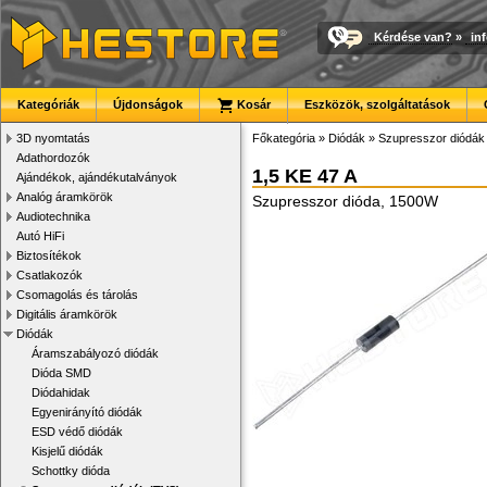
Kérdése van?
»
in
Kategóriák
Újdonságok
Kosár
Eszközök, szolgáltatások
3D nyomtatás
Főkategória
»
Diódák
»
Szupresszor diódák
Adathordozók
1,5 KE 47 A
Ajándékok, ajándékutalványok
Analóg áramkörök
Szupresszor dióda, 1500W
Audiotechnika
Autó HiFi
Biztosítékok
Csatlakozók
Csomagolás és tárolás
Digitális áramkörök
Diódák
Áramszabályozó diódák
Dióda SMD
Diódahidak
Egyenirányító diódák
ESD védő diódák
Kisjelű diódák
Schottky dióda