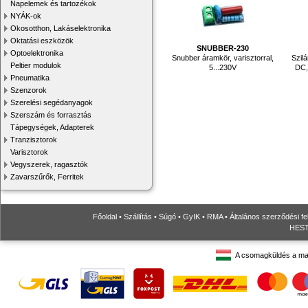
Napelemek és tartozékok
NYÁK-ok
Okosotthon, Lakáselektronika
Oktatási eszközök
SNUBBER-230
Optoelektronika
Snubber áramkör, varisztorral,
Szilá
Peltier modulok
5...230V
DC,
Pneumatika
Szenzorok
Szerelési segédanyagok
Szerszám és forrasztás
Tápegységek, Adapterek
Tranzisztorok
Varisztorok
Vegyszerek, ragasztók
Zavarszűrők, Ferritek
Főoldal
•
Szállítás
•
Súgó
•
GyIK
•
RMA
•
Általános szerződési fe
HESTO
A csomagküldés a ma