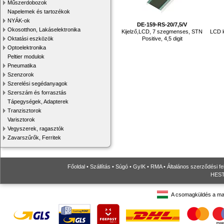
Műszerdobozok
Napelemek és tartozékok
NYÁK-ok
DE-159-RS-20/7,5/V
Okosotthon, Lakáselektronika
Kijelző,LCD, 7 szegmenses, STN
LCD k
Oktatási eszközök
Positive, 4,5 digit
Optoelektronika
Peltier modulok
Pneumatika
Szenzorok
Szerelési segédanyagok
Szerszám és forrasztás
Tápegységek, Adapterek
Tranzisztorok
Varisztorok
Vegyszerek, ragasztók
Zavarszűrők, Ferritek
Főoldal
•
Szállítás
•
Súgó
•
GyIK
•
RMA
•
Általános szerződési fe
HESTO
A csomagküldés a ma