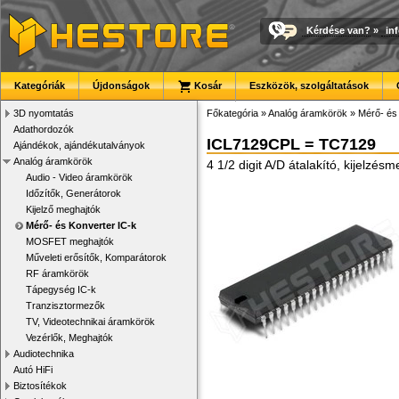
Kérdése van?
»
in
Kategóriák
Újdonságok
Kosár
Eszközök, szolgáltatások
3D nyomtatás
Főkategória
»
Analóg áramkörök
»
Mérő- és
Adathordozók
ICL7129CPL = TC7129
Ajándékok, ajándékutalványok
Analóg áramkörök
4 1/2 digit A/D átalakító, kijelzés
Audio - Video áramkörök
Időzítők, Generátorok
Kijelző meghajtók
Mérő- és Konverter IC-k
MOSFET meghajtók
Műveleti erősítők, Komparátorok
RF áramkörök
Tápegység IC-k
Tranzisztormezők
TV, Videotechnikai áramkörök
Vezérlők, Meghajtók
Audiotechnika
Autó HiFi
Biztosítékok