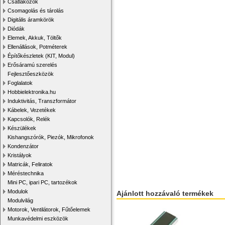
Csatlakozók
Csomagolás és tárolás
Digitális áramkörök
Diódák
Elemek, Akkuk, Töltők
Ellenállások, Potméterek
Építőkészletek (KIT, Modul)
Erősáramú szerelés
Fejlesztőeszközök
Foglalatok
Hobbielektronika.hu
Induktivitás, Transzformátor
Kábelek, Vezetékek
Kapcsolók, Relék
Készülékek
Kishangszórók, Piezók, Mikrofonok
Kondenzátor
Kristályok
Matricák, Feliratok
Méréstechnika
Mini PC, ipari PC, tartozékok
Modulok
Ajánlott hozzávaló termékek
Modulvilág
Motorok, Ventilátorok, Fűtőelemek
Munkavédelmi eszközök