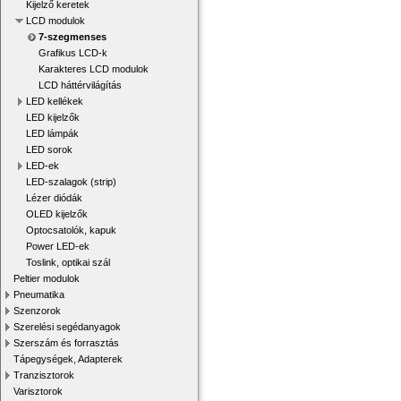
Kijelző keretek
LCD modulok
7-szegmenses
Grafikus LCD-k
Karakteres LCD modulok
LCD háttérvilágítás
LED kellékek
LED kijelzők
LED lámpák
LED sorok
LED-ek
LED-szalagok (strip)
Lézer diódák
OLED kijelzők
Optocsatolók, kapuk
Power LED-ek
Toslink, optikai szál
Peltier modulok
Pneumatika
Szenzorok
Szerelési segédanyagok
Szerszám és forrasztás
Tápegységek, Adapterek
Tranzisztorok
Varisztorok