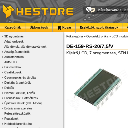
Kérdése van?
»
in
Kategóriák
Újdonságok
Kosár
Eszközök, szolgáltatások
3D nyomtatás
Főkategória
»
Optoelektronika
»
LCD modul
Adathordozók
DE-159-RS-20/7,5/V
Ajándékok, ajándékutalványok
Analóg áramkörök
Kijelző,LCD, 7 szegmenses, STN Po
Audiotechnika
Autó HiFi
Biztosítékok
Csatlakozók
Csomagolás és tárolás
Digitális áramkörök
Diódák
Elemek, Akkuk, Töltők
Ellenállások, Potméterek
Építőkészletek (KIT, Modul)
Erősáramú szerelés
Fejlesztőeszközök
Foglalatok
Hobbielektronika.hu