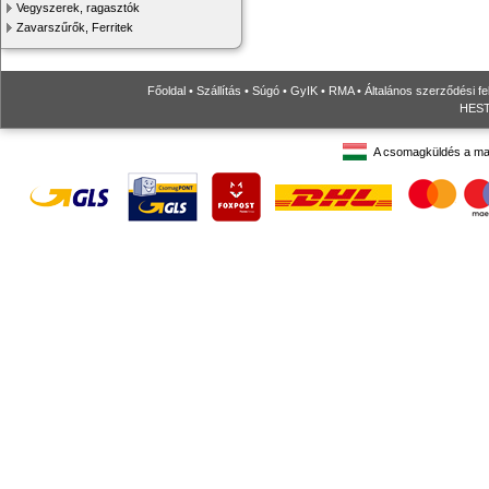
Vegyszerek, ragasztók
Zavarszűrők, Ferritek
Főoldal
•
Szállítás
•
Súgó
•
GyIK
•
RMA
•
Általános szerződési fe
HESTO
A csomagküldés a ma