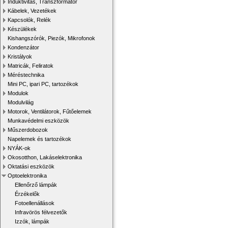
Induktivitás, Transzformátor
Kábelek, Vezetékek
Kapcsolók, Relék
Készülékek
Kishangszórók, Piezók, Mikrofonok
Kondenzátor
Kristályok
Matricák, Feliratok
Méréstechnika
Mini PC, ipari PC, tartozékok
Modulok
Modulvilág
Motorok, Ventilátorok, Fűtőelemek
Munkavédelmi eszközök
Műszerdobozok
Napelemek és tartozékok
NYÁK-ok
Okosotthon, Lakáselektronika
Oktatási eszközök
Optoelektronika
Ellenőrző lámpák
Érzékelők
Fotoellenállások
Infravörös félvezetők
Izzók, lámpák