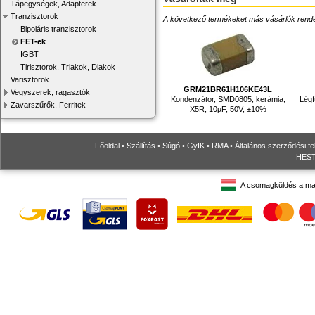
Tápegységek, Adapterek
Tranzisztorok
A következő termékeket más vásárlók rendelték
Bipoláris tranzisztorok
FET-ek
IGBT
Tirisztorok, Triakok, Diakok
Varisztorok
GRM21BR61H106KE43L
Vegyszerek, ragasztók
Kondenzátor, SMD0805, kerámia,
Légf
Zavarszűrők, Ferritek
X5R, 10µF, 50V, ±10%
Főoldal
•
Szállítás
•
Súgó
•
GyIK
•
RMA
•
Általános szerződési fe
HESTO
A csomagküldés a ma