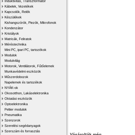
Induktivitás, Transzformátor
Kábelek, Vezetékek
Kapcsolók, Relék
Készülékek
Kishangszórók, Piezók, Mikrofonok
Kondenzátor
Kristályok
Matricák, Feliratok
Méréstechnika
Mini PC, ipari PC, tartozékok
Modulok
Modulvilág
Motorok, Ventilátorok, Fűtőelemek
Munkavédelmi eszközök
Műszerdobozok
Napelemek és tartozékok
NYÁK-ok
Okosotthon, Lakáselektronika
Oktatási eszközök
Optoelektronika
Peltier modulok
Pneumatika
Szenzorok
Szerelési segédanyagok
Szerszám és forrasztás
Vásárolták még