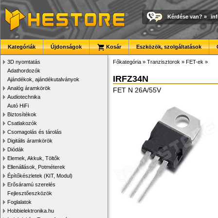
Kérdése van?
»
in
Kategóriák
Újdonságok
Kosár
Eszközök, szolgáltatások
3D nyomtatás
Főkategória
»
Tranzisztorok
»
FET-ek
»
Adathordozók
IRFZ34N
Ajándékok, ajándékutalványok
Analóg áramkörök
FET N 26A/55V
Audiotechnika
Autó HiFi
Biztosítékok
Csatlakozók
Csomagolás és tárolás
Digitális áramkörök
Diódák
Elemek, Akkuk, Töltők
Ellenállások, Potméterek
Építőkészletek (KIT, Modul)
Erősáramú szerelés
Fejlesztőeszközök
Foglalatok
Hobbielektronika.hu