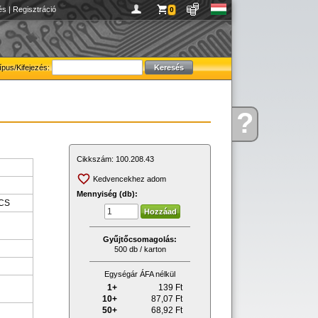
és
|
Regisztráció
0
ípus/Kifejezés:
?
Kérdése
van
Cikkszám:
100.208.43
Kedvencekhez adom
Mennyiség (db):
CS
Gyűjtőcsomagolás:
500 db / karton
Egységár ÁFA nélkül
1+
139
Ft
10+
87,07
Ft
50+
68,92
Ft