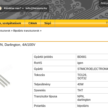
Belép
Kérdése van?
»
info@hestore.hu
T
, szolgáltatások
Cikkek
Súgó
zisztorok
»
Bipoláris tranzisztorok
»
PN, Darlington, 4A/100V
Gyártói jelölés
BD681
RoHS
igen
Gyártó
STMICROELECTRONI
Tokozás
TO126,
SOT32
Teljesítmény
40W
Szerelés
THT
Tranzisztor típusa
NPN,
darlington
Polaritás
bipoláris