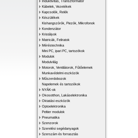
Induktivitás, Transzformátor
Kábelek, Vezetékek
Kapcsolók, Relék
Készülékek
Kishangszórók, Piezók, Mikrofonok
Kondenzátor
Kristályok
Matricák, Feliratok
Méréstechnika
Mini PC, ipari PC, tartozékok
Modulok
Modulvilág
Motorok, Ventilátorok, Fűtőelemek
Munkavédelmi eszközök
Műszerdobozok
Napelemek és tartozékok
NYÁK-ok
Okosotthon, Lakáselektronika
Oktatási eszközök
Optoelektronika
Peltier modulok
Pneumatika
Szenzorok
Szerelési segédanyagok
Szerszám és forrasztás