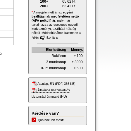
100+
65,62
Ft
200+
63,42
Ft
*
A megjelenített ár az
egyéni
beállításnak megfelelően nettó
(ÁFA nélküli) ár
, mely már
tartalmazza az esetleges egyedi
kedvezményt, szállítási költség
nélkül. Módosításához kattintson a
fejléc
ikonjára.
Elérhetőség
Menny.
t)
Raktáron
> 100
3 munkanap
> 3000
10-15 munkanap
> 500
Adatlap, EN (PDF, 366 KB)
Általános használati és
biztonsági útmutató (HU)
Kérdése van?
Írjon nekünk most!