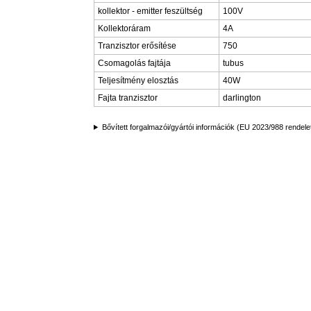
kollektor - emitter feszültség
100V
Kollektoráram
4A
Tranzisztor erősítése
750
Csomagolás fajtája
tubus
Teljesítmény elosztás
40W
Fajta tranzisztor
darlington
Bővített forgalmazói/gyártói információk (EU 2023/988 rendele