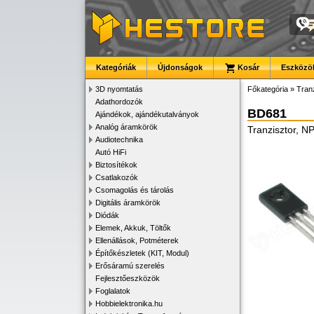
Kategóriák
Újdonságok
Kosár
Eszközök
3D nyomtatás
Főkategória
»
Tran
Adathordozók
BD681
Ajándékok, ajándékutalványok
Analóg áramkörök
Tranzisztor, N
Audiotechnika
Autó HiFi
Biztosítékok
Csatlakozók
Csomagolás és tárolás
Digitális áramkörök
Diódák
Elemek, Akkuk, Töltők
Ellenállások, Potméterek
Építőkészletek (KIT, Modul)
Erősáramú szerelés
Fejlesztőeszközök
Foglalatok
Hobbielektronika.hu