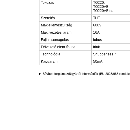
Tokozás
TO220,
TO220AB,
TO220ABIns
Szerelés
THT
Max ellenfeszültség
600V
Max. vezetési áram
16A
Fajta csomagolás
tubus
Félvezető elem típusa
triak
Technológia
Snubberless™
Kapuáram
50mA
Bővített forgalmazói/gyártói információk (EU 2023/988 rendele