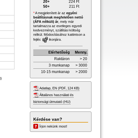
20+
224
Ft
50+
211
Ft
*
A megjelenített ár az
egyéni
beállításnak megfelelően nettó
(ÁFA nélküli) ár
, mely már
tartalmazza az esetleges egyedi
kedvezményt, szállítási költség
nélkül. Módosításához kattintson a
fejléc
ikonjára.
Elérhetőség
Menny.
Raktáron
> 20
3 munkanap
> 3000
10-15 munkanap
> 2000
t)
Adatlap, EN (PDF, 124 KB)
Általános használati és
biztonsági útmutató (HU)
Kérdése van?
Írjon nekünk most!