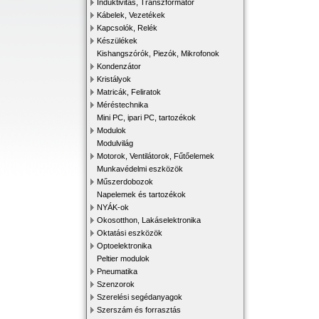
Induktivitás, Transzformátor
Kábelek, Vezetékek
Kapcsolók, Relék
Készülékek
Kishangszórók, Piezók, Mikrofonok
Kondenzátor
Kristályok
Matricák, Feliratok
Méréstechnika
Mini PC, ipari PC, tartozékok
Modulok
Modulvilág
Motorok, Ventilátorok, Fűtőelemek
Munkavédelmi eszközök
Műszerdobozok
Napelemek és tartozékok
NYÁK-ok
Okosotthon, Lakáselektronika
Oktatási eszközök
Optoelektronika
Peltier modulok
Pneumatika
Szenzorok
Szerelési segédanyagok
Szerszám és forrasztás