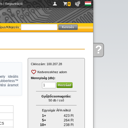
és
|
Regisztráció
0
ípus/Kifejezés:
?
Kérdése
van
Cikkszám:
100.207.28
Kedvencekhez adom
ely ideális
Mennyiség (db):
nubberless™
tési áramot
Gyűjtőcsomagolás:
50 db / cső
Egységár ÁFA nélkül
1+
423
Ft
5+
264
Ft
CS
10+
238
Ft