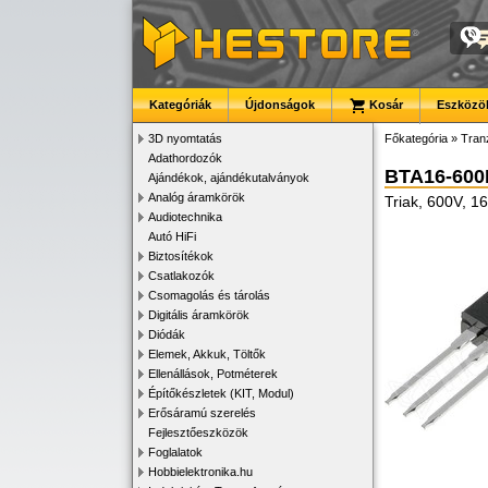
Kategóriák
Újdonságok
Kosár
Eszközök
3D nyomtatás
Főkategória
»
Tran
Adathordozók
BTA16-60
Ajándékok, ajándékutalványok
Analóg áramkörök
Triak, 600V, 
Audiotechnika
Autó HiFi
Biztosítékok
Csatlakozók
Csomagolás és tárolás
Digitális áramkörök
Diódák
Elemek, Akkuk, Töltők
Ellenállások, Potméterek
Építőkészletek (KIT, Modul)
Erősáramú szerelés
Fejlesztőeszközök
Foglalatok
Hobbielektronika.hu