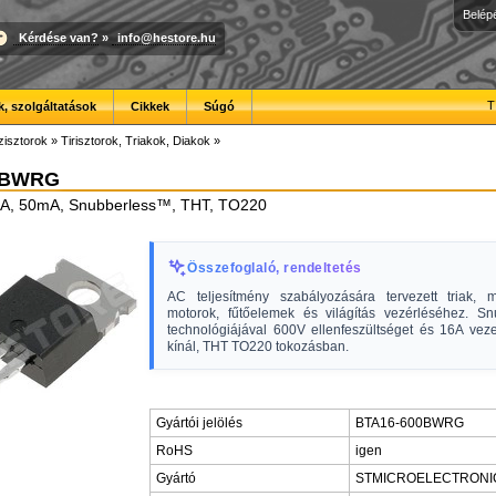
Belép
Kérdése van?
»
info@hestore.hu
T
, szolgáltatások
Cikkek
Súgó
zisztorok
»
Tirisztorok, Triakok, Diakok
»
0BWRG
16A, 50mA, Snubberless™, THT, TO220
Összefoglaló, rendeltetés
AC teljesítmény szabályozására tervezett triak, m
motorok, fűtőelemek és világítás vezérléséhez. S
technológiájával 600V ellenfeszültséget és 16A veze
kínál, THT TO220 tokozásban.
Gyártói jelölés
BTA16-600BWRG
RoHS
igen
Gyártó
STMICROELECTRONI