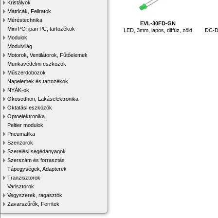
Kristályok
Matricák, Feliratok
Méréstechnika
EVL-30FD-GN
Mini PC, ipari PC, tartozékok
LED, 3mm, lapos, diffúz, zöld
DC-DC
Modulok
Modulvilág
Motorok, Ventilátorok, Fűtőelemek
Munkavédelmi eszközök
Műszerdobozok
Napelemek és tartozékok
NYÁK-ok
Okosotthon, Lakáselektronika
Oktatási eszközök
Optoelektronika
Peltier modulok
Pneumatika
Szenzorok
Szerelési segédanyagok
Szerszám és forrasztás
Tápegységek, Adapterek
Tranzisztorok
Varisztorok
Vegyszerek, ragasztók
Zavarszűrők, Ferritek