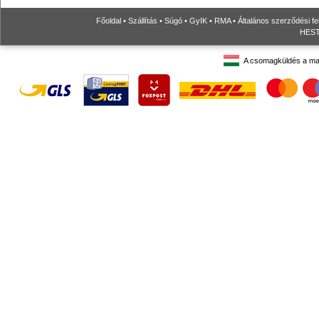
Főoldal
•
Szállítás
•
Súgó
•
GyIK
•
RMA
•
Általános szerződési fe
HESTO
A csomagküldés a ma