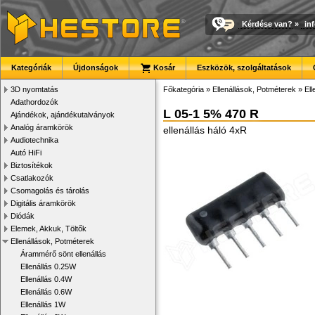
Kérdése van?
»
in
Kategóriák
Újdonságok
Kosár
Eszközök, szolgáltatások
3D nyomtatás
Főkategória
»
Ellenállások, Potméterek
»
Ell
Adathordozók
L 05-1 5% 470 R
Ajándékok, ajándékutalványok
Analóg áramkörök
ellenállás háló 4xR
Audiotechnika
Autó HiFi
Biztosítékok
Csatlakozók
Csomagolás és tárolás
Digitális áramkörök
Diódák
Elemek, Akkuk, Töltők
Ellenállások, Potméterek
Árammérő sönt ellenállás
Ellenállás 0.25W
Ellenállás 0.4W
Ellenállás 0.6W
Ellenállás 1W