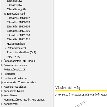
Ellenállás 2W
Ellenállás 3W
Ellenállás egyéb
Ellenállás háló
Ellenállás SMD0402
Ellenállás SMD0603
Ellenállás SMD0805
Ellenállás SMD1206
Ellenállás SMD1210
Ellenállás SMD2512
Huzal ellenállás
Potenciométerek
Precíziós ellenállás (DIP)
PTC - NTC
Építőkészletek (KIT, Modul)
Erősáramú szerelés
Fejlesztőeszközök
Foglalatok
Hobbielektronika.hu
Induktivitás, Transzformátor
Kábelek, Vezetékek
Vásárolták még
Kapcsolók, Relék
A következő termékeket más vásárlók rendelték
Készülékek
Kishangszórók, Piezók, Mikrofonok
Kondenzátor