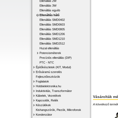
Ellenállás 2W
Ellenállás 3W
Ellenállás egyéb
Ellenállás háló
Ellenállás SMD0402
Ellenállás SMD0603
Ellenállás SMD0805
Ellenállás SMD1206
Ellenállás SMD1210
Ellenállás SMD2512
Huzal ellenállás
Potenciométerek
Precíziós ellenállás (DIP)
PTC - NTC
Építőkészletek (KIT, Modul)
Erősáramú szerelés
Fejlesztőeszközök
Foglalatok
Hobbielektronika.hu
Induktivitás, Transzformátor
Kábelek, Vezetékek
Vásárolták m
Kapcsolók, Relék
A következő terméke
Készülékek
Kishangszórók, Piezók, Mikrofonok
Kondenzátor