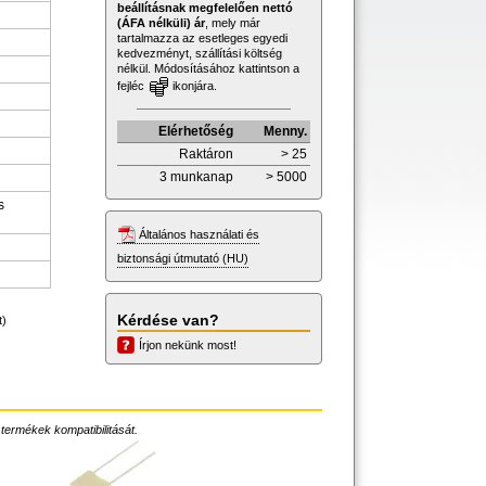
beállításnak megfelelően nettó
(ÁFA nélküli) ár
, mely már
tartalmazza az esetleges egyedi
kedvezményt, szállítási költség
nélkül. Módosításához kattintson a
fejléc
ikonjára.
Elérhetőség
Menny.
Raktáron
> 25
3 munkanap
> 5000
s
Általános használati és
biztonsági útmutató (HU)
Kérdése van?
t)
Írjon nekünk most!
 termékek kompatibilitását.