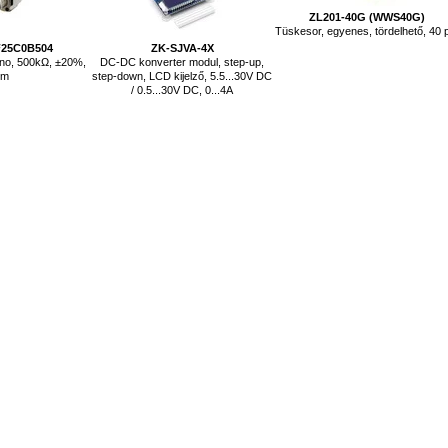
ZL201-40G (WWS40G)
Tüskesor, egyenes, tördelhető, 40 
F25C0B504
ZK-SJVA-4X
ono, 500kΩ, ±20%,
DC-DC konverter modul, step-up,
mm
step-down, LCD kijelző, 5.5...30V DC
/ 0.5...30V DC, 0...4A