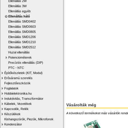
Ellenállás 2W
Ellenállás 3W
Ellenállás egyéb
Ellenállás háló
Ellenállás SMD0402
Ellenállás SMD0603
Ellenállás SMD0805
Ellenállás SMD1206
Ellenállás SMD1210
Ellenállás SMD2512
Huzal ellenállás
Potenciométerek
Precíziós ellenállás (DIP)
PTC - NTC
Építőkészletek (KIT, Modul)
Erősáramú szerelés
Fejlesztőeszközök
Foglalatok
Hobbielektronika.hu
Induktivitás, Transzformátor
Kábelek, Vezetékek
Vásárolták még
Kapcsolók, Relék
A következő termékeket más vásárlók rendelték
Készülékek
Kishangszórók, Piezók, Mikrofonok
Kondenzátor