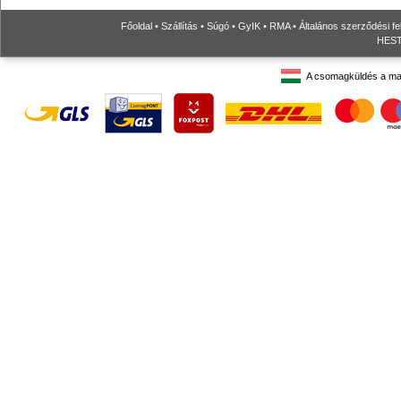
Főoldal
•
Szállítás
•
Súgó
•
GyIK
•
RMA
•
Általános szerződési fe
HESTO
A csomagküldés a ma