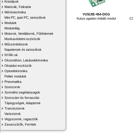
Kristályok
Matricák, Feliratok
Méréstechnika
YUSIJIE-454-DOG
Mini PC, ipari PC, tartozékok
Kutya ugatást imitáló modul
C0
Modulok
Modulvilág
Motorok, Ventilátorok, Fűtőelemek
Munkavédelmi eszközök
Műszerdobozok
Napelemek és tartozékok
NYÁK-ok
Okosotthon, Lakáselektronika
Oktatási eszközök
Optoelektronika
Peltier modulok
Pneumatika
Szenzorok
Szerelési segédanyagok
Szerszám és forrasztás
Tápegységek, Adapterek
Tranzisztorok
Varisztorok
Vegyszerek, ragasztók
Zavarszűrők, Ferritek