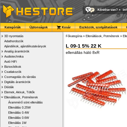
Kérdése van?
»
in
Kategóriák
Újdonságok
Kosár
Eszközök, szolgáltatások
3D nyomtatás
Főkategória
»
Ellenállások, Potméterek
»
Ell
Adathordozók
L 09-1 5% 22 K
Ajándékok, ajándékutalványok
Analóg áramkörök
ellenállás háló 8xR
Audiotechnika
Autó HiFi
Biztosítékok
Csatlakozók
Csomagolás és tárolás
Digitális áramkörök
Diódák
Elemek, Akkuk, Töltők
Ellenállások, Potméterek
Árammérő sönt ellenállás
Ellenállás 0.25W
Ellenállás 0.4W
Ellenállás 0.6W
Ellenállás 1W