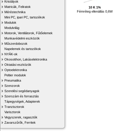
Kristályok
Matricák, Feliratok
10 K 1%
Fémréteg ellenállás 0,6W
Méréstechnika
Mini PC, ipari PC, tartozékok
Modulok
Modulvilág
Motorok, Ventilátorok, Fűtőelemek
Munkavédelmi eszközök
Műszerdobozok
Napelemek és tartozékok
NYÁK-ok
Okosotthon, Lakáselektronika
Oktatási eszközök
Optoelektronika
Peltier modulok
Pneumatika
Szenzorok
Szerelési segédanyagok
Szerszám és forrasztás
Tápegységek, Adapterek
Tranzisztorok
Varisztorok
Vegyszerek, ragasztók
Zavarszűrők, Ferritek