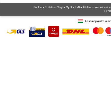
Főoldal
•
Szállítás
•
Súgó
•
GyIK
•
RMA
•
Általános szerződési fe
HESTO
A csomagküldés a ma