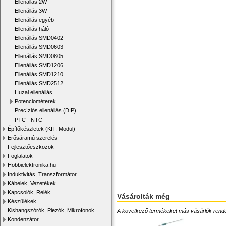
Ellenállás 2W
Ellenállás 3W
Ellenállás egyéb
Ellenállás háló
Ellenállás SMD0402
Ellenállás SMD0603
Ellenállás SMD0805
Ellenállás SMD1206
Ellenállás SMD1210
Ellenállás SMD2512
Huzal ellenállás
Potenciométerek
Precíziós ellenállás (DIP)
PTC - NTC
Építőkészletek (KIT, Modul)
Erősáramú szerelés
Fejlesztőeszközök
Foglalatok
Hobbielektronika.hu
Induktivitás, Transzformátor
Kábelek, Vezetékek
Kapcsolók, Relék
Vásárolták még
Készülékek
Kishangszórók, Piezók, Mikrofonok
A következő termékeket más vásárlók rendelték
Kondenzátor