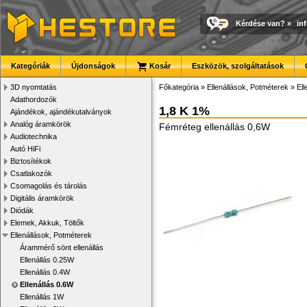
Kérdése van?
»
in
Kategóriák
Újdonságok
Kosár
Eszközök, szolgáltatások
3D nyomtatás
Főkategória
»
Ellenállások, Potméterek
»
Ell
Adathordozók
1,8 K 1%
Ajándékok, ajándékutalványok
Analóg áramkörök
Fémréteg ellenállás 0,6W
Audiotechnika
Autó HiFi
Biztosítékok
Csatlakozók
Csomagolás és tárolás
Digitális áramkörök
Diódák
Elemek, Akkuk, Töltők
Ellenállások, Potméterek
Árammérő sönt ellenállás
Ellenállás 0.25W
Ellenállás 0.4W
Ellenállás 0.6W
Ellenállás 1W