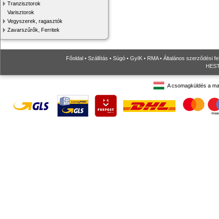
Tranzisztorok
Varisztorok
Vegyszerek, ragasztók
Zavarszűrők, Ferritek
Főoldal
•
Szállítás
•
Súgó
•
GyIK
•
RMA
•
Általános szerződési fe
HESTO
A csomagküldés a ma