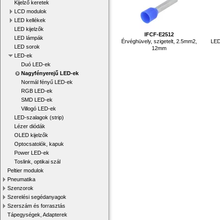
Kijelző keretek
LCD modulok
LED kellékek
LED kijelzők
IFCF-E2512
LED lámpák
Érvéghüvely, szigetelt, 2.5mm2,
LED
LED sorok
12mm
LED-ek
Duó LED-ek
Nagyfényerejű LED-ek
Normál fényű LED-ek
RGB LED-ek
SMD LED-ek
Villogó LED-ek
LED-szalagok (strip)
Lézer diódák
OLED kijelzők
Optocsatolók, kapuk
Power LED-ek
Toslink, optikai szál
Peltier modulok
Pneumatika
Szenzorok
Szerelési segédanyagok
Szerszám és forrasztás
Tápegységek, Adapterek