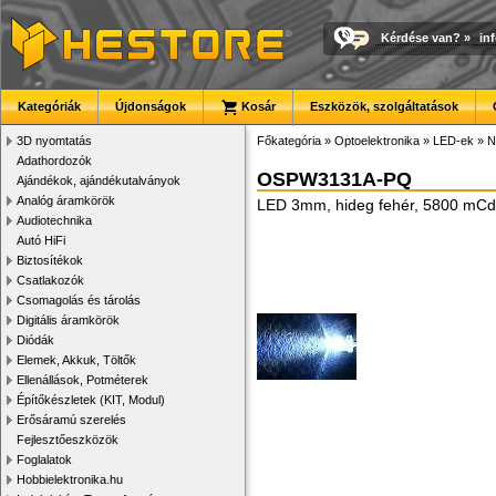
Kérdése van?
»
in
Kategóriák
Újdonságok
Kosár
Eszközök, szolgáltatások
3D nyomtatás
Főkategória
»
Optoelektronika
»
LED-ek
»
N
Adathordozók
OSPW3131A-PQ
Ajándékok, ajándékutalványok
Analóg áramkörök
LED 3mm, hideg fehér, 5800 mCd
Audiotechnika
Autó HiFi
Biztosítékok
Csatlakozók
Csomagolás és tárolás
Digitális áramkörök
Diódák
Elemek, Akkuk, Töltők
Ellenállások, Potméterek
Építőkészletek (KIT, Modul)
Erősáramú szerelés
Fejlesztőeszközök
Foglalatok
Hobbielektronika.hu