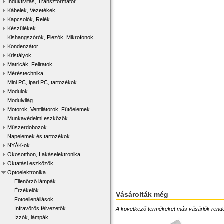
Induktivitás, Transzformátor
Kábelek, Vezetékek
Kapcsolók, Relék
Készülékek
Kishangszórók, Piezók, Mikrofonok
Kondenzátor
Kristályok
Matricák, Feliratok
Méréstechnika
Mini PC, ipari PC, tartozékok
Modulok
Modulvilág
Motorok, Ventilátorok, Fűtőelemek
Munkavédelmi eszközök
Műszerdobozok
Napelemek és tartozékok
NYÁK-ok
Okosotthon, Lakáselektronika
Oktatási eszközök
Optoelektronika
Ellenőrző lámpák
Érzékelők
Vásárolták még
Fotoellenállások
Infravörös félvezetők
A következő termékeket más vásárlók rendelték
Izzók, lámpák