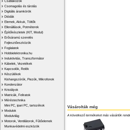
Csatlakozók
Csomagolás és tárolás
Digitális áramkörök
Diódák
Elemek, Akkuk, Töltők
Ellenállások, Potméterek
Építőkészletek (KIT, Modul)
Erősáramú szerelés
Fejlesztőeszközök
Foglalatok
Hobbielektronika.hu
Induktivitás, Transzformátor
Kábelek, Vezetékek
Kapcsolók, Relék
Készülékek
Kishangszórók, Piezók, Mikrofonok
Kondenzátor
Kristályok
Matricák, Feliratok
Méréstechnika
Mini PC, ipari PC, tartozékok
Vásárolták még
Modulok
A következő termékeket más vásárlók rendelték
Modulvilág
Motorok, Ventilátorok, Fűtőelemek
Munkavédelmi eszközök