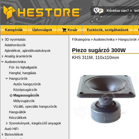
Kérdése van?
»
in
Kategóriák
Újdonságok
Kosár
Eszközök, szolgáltatások
3D nyomtatás
Főkategória
»
Audiotechnika
»
Hangszórók
Adathordozók
Piezo sugárzó 300W
Ajándékok, ajándékutalványok
Analóg áramkörök
KHS 311M, 110x110mm
Audiotechnika
Fül- és fejhallgatók
Hangfal, hangláda
Hangszórók
Autós hangszórók
Középsugárzók
Magassugárzók
Mélysugárzók
Vízálló, speciális hangszórók
Hangváltók
Készülékek
Szerelvények, kiegészítő anyagok
Autó HiFi
Biztosítékok