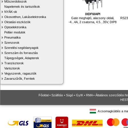
Műszerdobozok
Napelemek és tartozékok
NYÁK-ok
IXDF604PI
Okosotthon, Lakáselektronika
Gate meghajtó, alacsony oldali,
RS232
-4...4A, 2 csatorna, 4.5...35V, DIP8
Oktatási eszközök
Optoelektronika
Peltier modulok
Pneumatika
Szenzorok
Szerelési segédanyagok
Szerszám és forrasztás
Tápegységek, Adapterek
Tranzisztorok
Varisztorok
Vegyszerek, ragasztók
Zavarszűrők, Ferritek
Főoldal
•
Szállítás
•
Súgó
•
GyIK
•
RMA
•
Általános szerződési fe
HESTO
A csomagküldés a ma