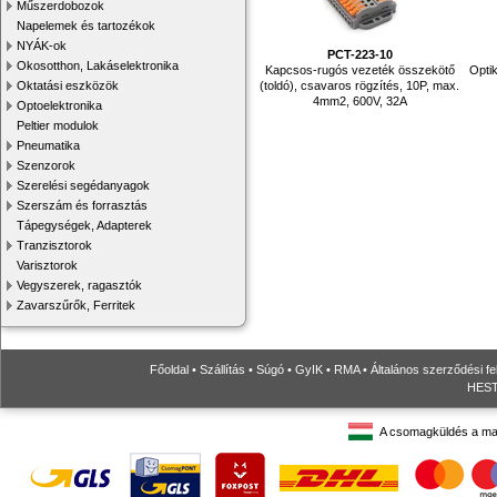
Műszerdobozok
Napelemek és tartozékok
NYÁK-ok
PCT-223-10
Okosotthon, Lakáselektronika
Kapcsos-rugós vezeték összekötő
Optik
(toldó), csavaros rögzítés, 10P, max.
Oktatási eszközök
4mm2, 600V, 32A
Optoelektronika
Peltier modulok
Pneumatika
Szenzorok
Szerelési segédanyagok
Szerszám és forrasztás
Tápegységek, Adapterek
Tranzisztorok
Varisztorok
Vegyszerek, ragasztók
Zavarszűrők, Ferritek
Főoldal
•
Szállítás
•
Súgó
•
GyIK
•
RMA
•
Általános szerződési fe
HESTO
A csomagküldés a ma