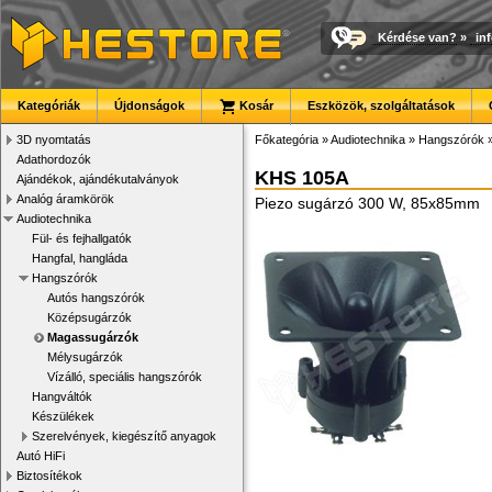
Kérdése van?
»
in
Kategóriák
Újdonságok
Kosár
Eszközök, szolgáltatások
3D nyomtatás
Főkategória
»
Audiotechnika
»
Hangszórók
Adathordozók
KHS 105A
Ajándékok, ajándékutalványok
Analóg áramkörök
Piezo sugárzó 300 W, 85x85mm
Audiotechnika
Fül- és fejhallgatók
Hangfal, hangláda
Hangszórók
Autós hangszórók
Középsugárzók
Magassugárzók
Mélysugárzók
Vízálló, speciális hangszórók
Hangváltók
Készülékek
Szerelvények, kiegészítő anyagok
Autó HiFi
Biztosítékok