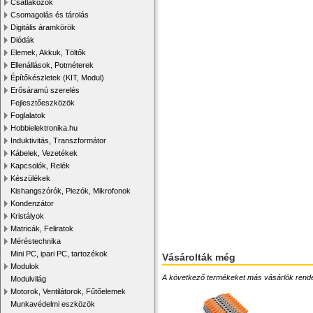
Csatlakozók
Csomagolás és tárolás
Digitális áramkörök
Diódák
Elemek, Akkuk, Töltők
Ellenállások, Potméterek
Építőkészletek (KIT, Modul)
Erősáramú szerelés
Fejlesztőeszközök
Foglalatok
Hobbielektronika.hu
Induktivitás, Transzformátor
Kábelek, Vezetékek
Kapcsolók, Relék
Készülékek
Kishangszórók, Piezók, Mikrofonok
Kondenzátor
Kristályok
Matricák, Feliratok
Méréstechnika
Mini PC, ipari PC, tartozékok
Vásárolták még
Modulok
A következő termékeket más vásárlók rendelték
Modulvilág
Motorok, Ventilátorok, Fűtőelemek
Munkavédelmi eszközök