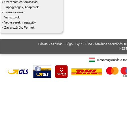
Szerszám és forrasztás
Tápegységek, Adapterek
Tranzisztorok
Varisztorok
Vegyszerek, ragasztók
Zavarszűrők, Ferritek
Főoldal
•
Szállítás
•
Súgó
•
GyIK
•
RMA
•
Általános szerződési fe
HESTO
A csomagküldés a ma