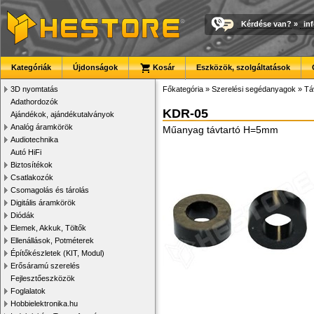
Kérdése van?
»
in
Kategóriák
Újdonságok
Kosár
Eszközök, szolgáltatások
3D nyomtatás
Főkategória
»
Szerelési segédanyagok
»
Tá
Adathordozók
KDR-05
Ajándékok, ajándékutalványok
Analóg áramkörök
Műanyag távtartó H=5mm
Audiotechnika
Autó HiFi
Biztosítékok
Csatlakozók
Csomagolás és tárolás
Digitális áramkörök
Diódák
Elemek, Akkuk, Töltők
Ellenállások, Potméterek
Építőkészletek (KIT, Modul)
Erősáramú szerelés
Fejlesztőeszközök
Foglalatok
Hobbielektronika.hu