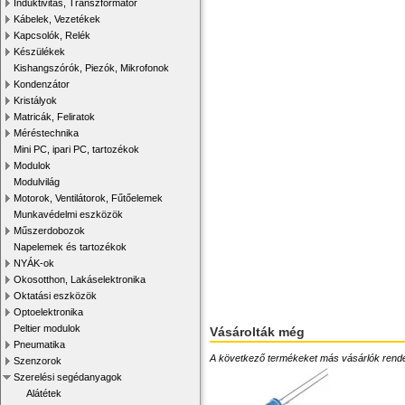
Induktivitás, Transzformátor
Kábelek, Vezetékek
Kapcsolók, Relék
Készülékek
Kishangszórók, Piezók, Mikrofonok
Kondenzátor
Kristályok
Matricák, Feliratok
Méréstechnika
Mini PC, ipari PC, tartozékok
Modulok
Modulvilág
Motorok, Ventilátorok, Fűtőelemek
Munkavédelmi eszközök
Műszerdobozok
Napelemek és tartozékok
NYÁK-ok
Okosotthon, Lakáselektronika
Oktatási eszközök
Optoelektronika
Peltier modulok
Vásárolták még
Pneumatika
A következő termékeket más vásárlók rendelték
Szenzorok
Szerelési segédanyagok
Alátétek