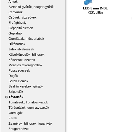
Anyák
Biztosító gyűrűk, seeger gyűrűk
LED 5 mm D-BL
Csavarok
KÉK, diffúz
Csövek, vízcsövek
Érvéghüvely
Gépépítő elemek
Géplábak
Gumilábak, műszerlábak
Hűtőbordák
Játék alkatrészek
Kábelkötegelők, bilincsek
Készletek, szettek
Menetes tekerőgombok
Popszegecsek
Rugók
Sarok elemek
Szállító kerekek, görgők
Szigetelők
Távtartók
Tömítések, Tömítőanyagok
Törésgátlók, gumi átvezetők
Vakdugók
Zárak
Zsanérok, bilincsek, fogantyúk
Zsugorcsövek