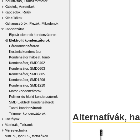
Induktivitás, Transzformátor
Kábelek, Vezetékek
Kapcsolók, Relék
Készülékek
Kishangszórók, Piezók, Mikrofonok
Kondenzátor
Bipolár elektrolit kondenzátorok
Elektrolit kondenzátorok
Fóliakondenzátorok
Kerámia kondenzátor
Kondenzátor hálózat, tömb
Kondenzátor, SMD0402
Kondenzátor, SMD0603
Kondenzátor, SMD0805
Kondenzátor, SMD1206
Kondenzátor, SMD1210
Motor kondenzátorok
Polimer és hibrid kondenzátorok
SMD Elektrolit kondenzátorok
Tantal kondenzátorok
Trimmer kondenzátorok
Alternatívák, h
Kristályok
Matricák, Feliratok
Méréstechnika
Mini PC, ipari PC, tartozékok