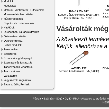
Modulok
Modulvilág
1
Kon
Motorok, Ventilátorok, Fűtőelemek
100uF / 25V 105°
impe
Munkavédelmi eszközök
Kondenzátor, elektrolit, 100µF, 25V,
alac
Ø6.3x11mm, -55...105°C
Műszerdobozok
Napelemek és tartozékok
Vásárolták még
NYÁK-ok
Okosotthon, Lakáselektronika
Oktatási eszközök
A következő termékek
Optoelektronika
Kérjük, ellenőrizze a
Peltier modulok
Pneumatika
Szenzorok
Szerelési segédanyagok
Szerszám és forrasztás
Tápegységek, Adapterek
100 nF / 50V
Dióda
Kerámia kondenzátor RM2,5 (CC)
Tranzisztorok
Varisztorok
Vegyszerek, ragasztók
Zavarszűrők, Ferritek
Főoldal
•
Szállítás
•
Súgó
•
GyIK
•
RMA
•
Általános szerződési fe
HESTO