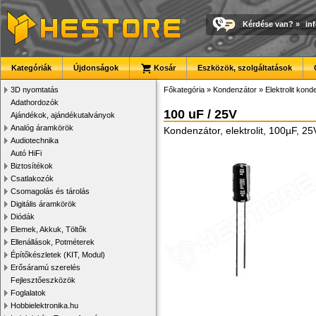
Kérdése van?
»
in
Kategóriák
Újdonságok
Kosár
Eszközök, szolgáltatások
3D nyomtatás
Főkategória
»
Kondenzátor
»
Elektrolit kon
Adathordozók
100 uF / 25V
Ajándékok, ajándékutalványok
Analóg áramkörök
Kondenzátor, elektrolit, 100µF, 
Audiotechnika
Autó HiFi
Biztosítékok
Csatlakozók
Csomagolás és tárolás
Digitális áramkörök
Diódák
Elemek, Akkuk, Töltők
Ellenállások, Potméterek
Építőkészletek (KIT, Modul)
Erősáramú szerelés
Fejlesztőeszközök
Foglalatok
Hobbielektronika.hu