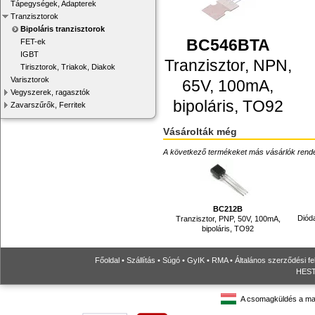
Tápegységek, Adapterek
Tranzisztorok
Bipoláris tranzisztorok
BC546BTA
FET-ek
IGBT
Tranzisztor, NPN,
Tirisztorok, Triakok, Diakok
Varisztorok
65V, 100mA,
Vegyszerek, ragasztók
bipoláris, TO92
Zavarszűrők, Ferritek
Vásárolták még
A következő termékeket más vásárlók rendelték
BC212B
Dióda
Tranzisztor, PNP, 50V, 100mA,
bipoláris, TO92
Főoldal
•
Szállítás
•
Súgó
•
GyIK
•
RMA
•
Általános szerződési fe
HESTO
A csomagküldés a ma