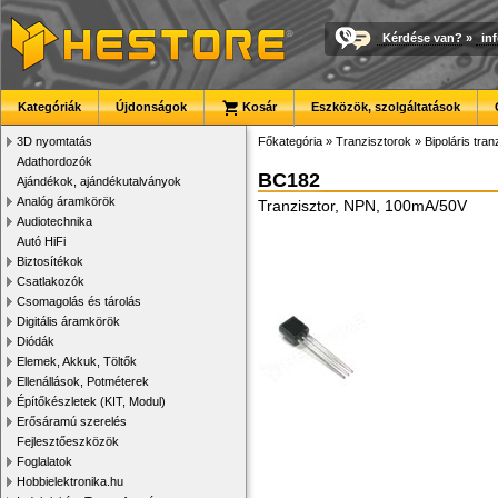
Kérdése van?
»
in
Kategóriák
Újdonságok
Kosár
Eszközök, szolgáltatások
3D nyomtatás
Főkategória
»
Tranzisztorok
»
Bipoláris tran
Adathordozók
BC182
Ajándékok, ajándékutalványok
Analóg áramkörök
Tranzisztor, NPN, 100mA/50V
Audiotechnika
Autó HiFi
Biztosítékok
Csatlakozók
Csomagolás és tárolás
Digitális áramkörök
Diódák
Elemek, Akkuk, Töltők
Ellenállások, Potméterek
Építőkészletek (KIT, Modul)
Erősáramú szerelés
Fejlesztőeszközök
Foglalatok
Hobbielektronika.hu