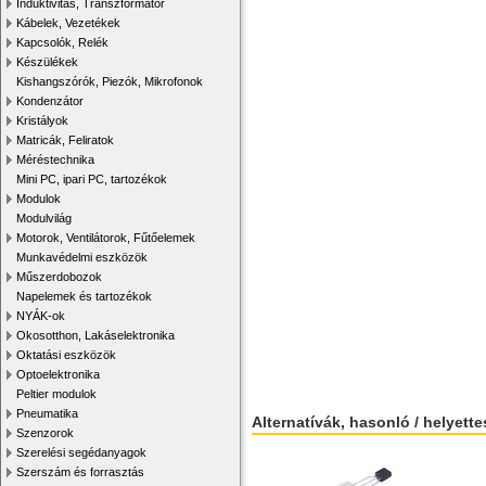
Induktivitás, Transzformátor
Kábelek, Vezetékek
Kapcsolók, Relék
Készülékek
Kishangszórók, Piezók, Mikrofonok
Kondenzátor
Kristályok
Matricák, Feliratok
Méréstechnika
Mini PC, ipari PC, tartozékok
Modulok
Modulvilág
Motorok, Ventilátorok, Fűtőelemek
Munkavédelmi eszközök
Műszerdobozok
Napelemek és tartozékok
NYÁK-ok
Okosotthon, Lakáselektronika
Oktatási eszközök
Optoelektronika
Peltier modulok
Pneumatika
Alternatívák, hasonló / helyett
Szenzorok
Szerelési segédanyagok
Szerszám és forrasztás