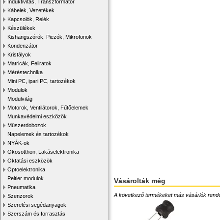
Induktivitás, Transzformátor
Kábelek, Vezetékek
Kapcsolók, Relék
Készülékek
Kishangszórók, Piezók, Mikrofonok
Kondenzátor
Kristályok
Matricák, Feliratok
Méréstechnika
Mini PC, ipari PC, tartozékok
Modulok
Modulvilág
Motorok, Ventilátorok, Fűtőelemek
Munkavédelmi eszközök
Műszerdobozok
Napelemek és tartozékok
NYÁK-ok
Okosotthon, Lakáselektronika
Oktatási eszközök
Optoelektronika
Peltier modulok
Vásárolták még
Pneumatika
A következő termékeket más vásárlók rendelték
Szenzorok
Szerelési segédanyagok
Szerszám és forrasztás