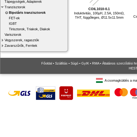
Tápegységek, Adapterek
Tranzisztorok
COIL1010-0.1
Bipoláris tranzisztorok
Induktivitás, 100µH, 2.5A, 150mΩ,
Cs
THT, függőleges, Ø11.5x11.5mm
FET-ek
IGBT
Tirisztorok, Triakok, Diakok
Varisztorok
Vegyszerek, ragasztók
Zavarszűrők, Ferritek
Főoldal
•
Szállítás
•
Súgó
•
GyIK
•
RMA
•
Általános szerződési fe
HESTO
A csomagküldés a ma