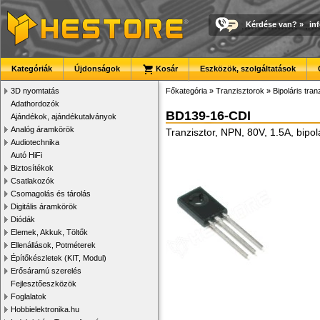
Kérdése van?
»
in
Kategóriák
Újdonságok
Kosár
Eszközök, szolgáltatások
3D nyomtatás
Főkategória
»
Tranzisztorok
»
Bipoláris tran
Adathordozók
BD139-16-CDI
Ajándékok, ajándékutalványok
Analóg áramkörök
Tranzisztor, NPN, 80V, 1.5A, bipo
Audiotechnika
Autó HiFi
Biztosítékok
Csatlakozók
Csomagolás és tárolás
Digitális áramkörök
Diódák
Elemek, Akkuk, Töltők
Ellenállások, Potméterek
Építőkészletek (KIT, Modul)
Erősáramú szerelés
Fejlesztőeszközök
Foglalatok
Hobbielektronika.hu