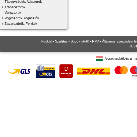
Tápegységek, Adapterek
Tranzisztorok
Varisztorok
Vegyszerek, ragasztók
Zavarszűrők, Ferritek
Főoldal
•
Szállítás
•
Súgó
•
GyIK
•
RMA
•
Általános szerződési fe
HESTO
A csomagküldés a ma