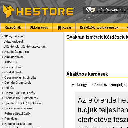
Kérdése van?
»
in
Kategóriák
Újdonságok
Kosár
Eszközök, szolgáltatások
3D nyomtatás
Gyakran Ismételt Kérdések (
Adathordozók
Ajándékok, ajándékutalványok
Analóg áramkörök
Audiotechnika
Autó HiFi
Biztosítékok
Csatlakozók
Általános kérdések
Csomagolás és tárolás
Digitális áramkörök
Ha egy terméknél az szerepel, ho
Diódák
Elemek, Akkuk, Töltők
Az előrendelhe
Ellenállások, Potméterek
Építőkészletek (KIT, Modul)
tudjuk teljesít
Erősáramú szerelés
Fejlesztőeszközök
elérhetővé tesz
Foglalatok
Hobbielektronika.hu