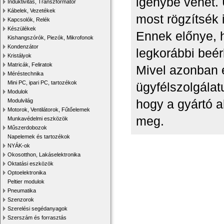
igénybe vehet. 
Induktivitás, Transzformátor
Kábelek, Vezetékek
most rögzítsék 
Kapcsolók, Relék
Készülékek
Ennek előnye, h
Kishangszórók, Piezók, Mikrofonok
Kondenzátor
legkorábbi beér
Kristályok
Matricák, Feliratok
Mivel azonban 
Méréstechnika
Mini PC, ipari PC, tartozékok
ügyfélszolgálat
Modulok
hogy a gyártó a
Modulvilág
Motorok, Ventilátorok, Fűtőelemek
meg.
Munkavédelmi eszközök
Műszerdobozok
Napelemek és tartozékok
NYÁK-ok
Okosotthon, Lakáselektronika
Oktatási eszközök
Optoelektronika
Peltier modulok
Pneumatika
Szenzorok
Szerelési segédanyagok
Szerszám és forrasztás