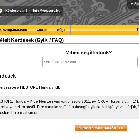
Belép
Kérdése van?
»
info@hestore.hu
T
, szolgáltatások
Cikkek
Súgó
telt Kérdések (GyIK / FAQ)
Miben segíthetünk?
érdések
szervezet-e a HESTORE Hungary Kft.
ESTORE Hungary Kft. a Nemzeti vagyonról szóló 2011. évi CXCVI. törvény 3. § (1) b
szervezetnek minősül. Erre vonatkozó (átláthatósági) nyilatkozati igényével kérjük
estore.hu
e-mail címen.