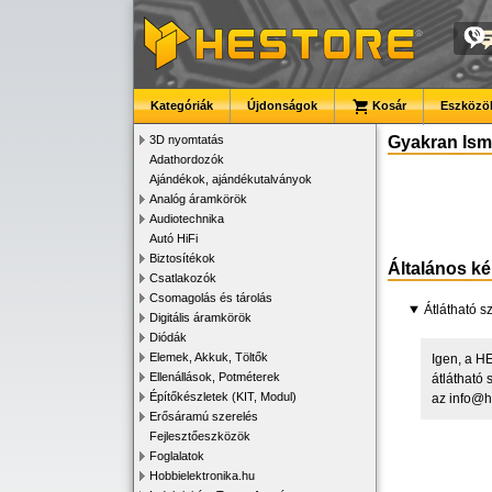
Kategóriák
Újdonságok
Kosár
Eszközök
3D nyomtatás
Gyakran Ismé
Adathordozók
Ajándékok, ajándékutalványok
Analóg áramkörök
Audiotechnika
Autó HiFi
Biztosítékok
Általános k
Csatlakozók
Csomagolás és tárolás
Átlátható 
Digitális áramkörök
Diódák
Elemek, Akkuk, Töltők
Igen, a H
Ellenállások, Potméterek
átlátható 
Építőkészletek (KIT, Modul)
az
info@h
Erősáramú szerelés
Fejlesztőeszközök
Foglalatok
Hobbielektronika.hu