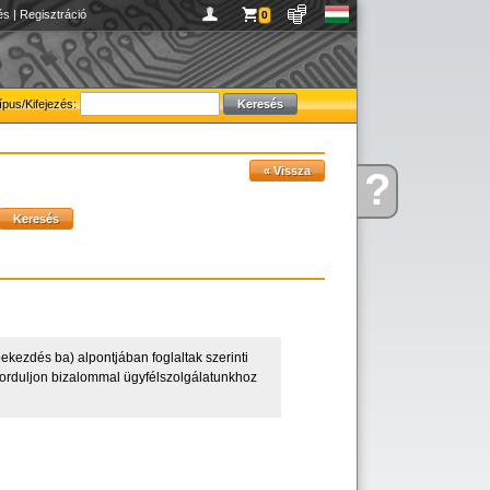
és
|
Regisztráció
0
ípus/Kifejezés:
?
Kérdése
van
ekezdés ba) alpontjában foglaltak szerinti
, forduljon bizalommal ügyfélszolgálatunkhoz