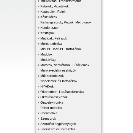
Induktivitás, Transzformátor
Kábelek, Vezetékek
Kapcsolók, Relék
Készülékek
Kishangszórók, Piezók, Mikrofonok
Kondenzátor
Kristályok
Matricák, Feliratok
Méréstechnika
Mini PC, ipari PC, tartozékok
Modulok
Modulvilág
Motorok, Ventilátorok, Fűtőelemek
Munkavédelmi eszközök
Műszerdobozok
Napelemek és tartozékok
NYÁK-ok
Okosotthon, Lakáselektronika
Oktatási eszközök
Optoelektronika
Peltier modulok
Pneumatika
Szenzorok
Szerelési segédanyagok
Szerszám és forrasztás