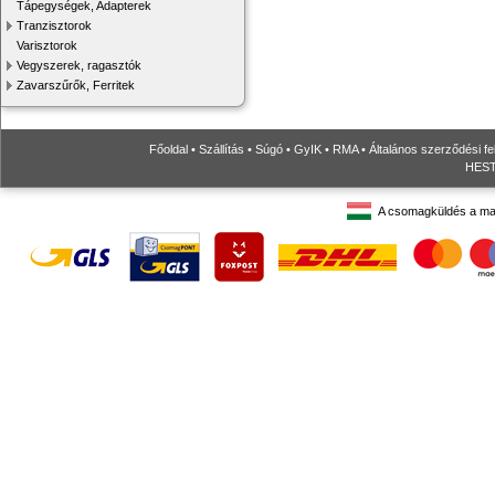
Tápegységek, Adapterek
Tranzisztorok
Varisztorok
Vegyszerek, ragasztók
Zavarszűrők, Ferritek
Főoldal
•
Szállítás
•
Súgó
•
GyIK
•
RMA
•
Általános szerződési fe
HESTO
A csomagküldés a ma