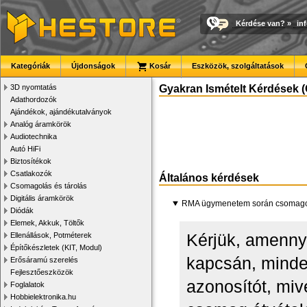
Kérdése van?
»
in
Kategóriák
Újdonságok
Kosár
Eszközök, szolgáltatások
3D nyomtatás
Gyakran Ismételt Kérdések (
Adathordozók
Ajándékok, ajándékutalványok
Analóg áramkörök
Audiotechnika
Autó HiFi
Biztosítékok
Csatlakozók
Általános kérdések
Csomagolás és tárolás
Digitális áramkörök
RMA ügymenetem során csomagot 
Diódák
Elemek, Akkuk, Töltők
Kérjük, amenn
Ellenállások, Potméterek
Építőkészletek (KIT, Modul)
kapcsán, minde
Erősáramú szerelés
Fejlesztőeszközök
azonosítót, miv
Foglalatok
Hobbielektronika.hu