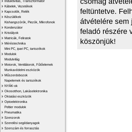
csomag átvétel
Induktivitás, Transzformátor
Kábelek, Vezetékek
feltüntetve. Fe
Kapcsolók, Relék
Készülékek
átvételére sem 
Kishangszórók, Piezók, Mikrofonok
Kondenzátor
feladó részére
Kristályok
Matricák, Feliratok
köszönjük!
Méréstechnika
Mini PC, ipari PC, tartozékok
Modulok
Modulvilág
Motorok, Ventilátorok, Fűtőelemek
Munkavédelmi eszközök
Műszerdobozok
Napelemek és tartozékok
NYÁK-ok
Okosotthon, Lakáselektronika
Oktatási eszközök
Optoelektronika
Peltier modulok
Pneumatika
Szenzorok
Szerelési segédanyagok
Szerszám és forrasztás