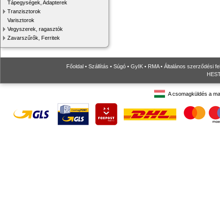
Tápegységek, Adapterek
Tranzisztorok
Varisztorok
Vegyszerek, ragasztók
Zavarszűrők, Ferritek
Főoldal
•
Szállítás
•
Súgó
•
GyIK
•
RMA
•
Általános szerződési fe
HESTO
A csomagküldés a ma