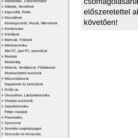
csomagolásának
Induktivitás, Transzformátor
Kábelek, Vezetékek
előszeretettel 
Kapcsolók, Relék
Készülékek
követően!
Kishangszórók, Piezók, Mikrofonok
Kondenzátor
Kristályok
Matricák, Feliratok
Méréstechnika
Mini PC, ipari PC, tartozékok
Modulok
Modulvilág
Motorok, Ventilátorok, Fűtőelemek
Munkavédelmi eszközök
Műszerdobozok
Napelemek és tartozékok
NYÁK-ok
Okosotthon, Lakáselektronika
Oktatási eszközök
Optoelektronika
Peltier modulok
Pneumatika
Szenzorok
Szerelési segédanyagok
Szerszám és forrasztás