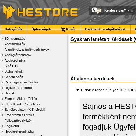
Kérdése van?
»
in
Kategóriák
Újdonságok
Kosár
Eszközök, szolgáltatások
3D nyomtatás
Gyakran Ismételt Kérdések (
Adathordozók
Ajándékok, ajándékutalványok
Analóg áramkörök
Audiotechnika
Autó HiFi
Biztosítékok
Csatlakozók
Általános kérdések
Csomagolás és tárolás
Digitális áramkörök
Tudok-e rendelni olyan HESTORE
Diódák
Elemek, Akkuk, Töltők
Sajnos a HESTO
Ellenállások, Potméterek
Építőkészletek (KIT, Modul)
termékként nem
Erősáramú szerelés
Fejlesztőeszközök
fogadjuk Ügyfel
Foglalatok
Hobbielektronika.hu