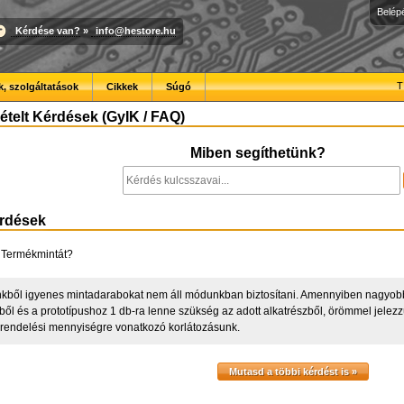
Belép
Kérdése van?
»
info@hestore.hu
T
, szolgáltatások
Cikkek
Súgó
telt Kérdések (GyIK / FAQ)
Miben segíthetünk?
érdések
 Termékmintát?
kből igyenes mintadarabokat nem áll módunkban biztosítani. Amennyiben nagyobb
lből és a prototípushoz 1 db-ra lenne szükség az adott alkatrészből, örömmel jele
 rendelési mennyiségre vonatkozó korlátozásunk.