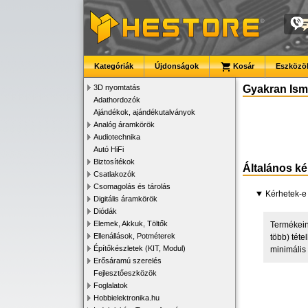
Kategóriák
Újdonságok
Kosár
Eszközök
3D nyomtatás
Gyakran Ismé
Adathordozók
Ajándékok, ajándékutalványok
Analóg áramkörök
Audiotechnika
Autó HiFi
Biztosítékok
Általános k
Csatlakozók
Csomagolás és tárolás
Kérhetek-e
Digitális áramkörök
Diódák
Elemek, Akkuk, Töltők
Termékein
Ellenállások, Potméterek
több) téte
Építőkészletek (KIT, Modul)
minimális
Erősáramú szerelés
Fejlesztőeszközök
Foglalatok
Hobbielektronika.hu