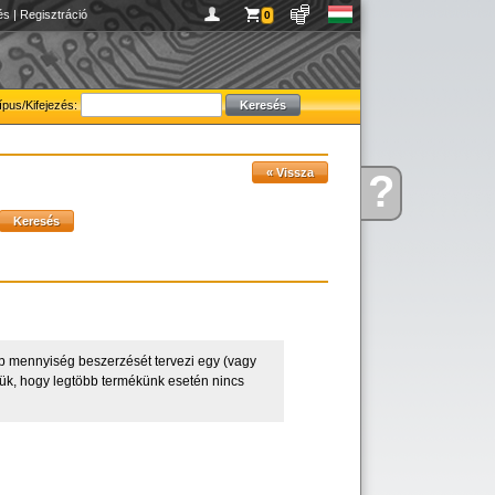
és
|
Regisztráció
0
ípus/Kifejezés:
?
Kérdése
van
 mennyiség beszerzését tervezi egy (vagy
zzük, hogy legtöbb termékünk esetén nincs