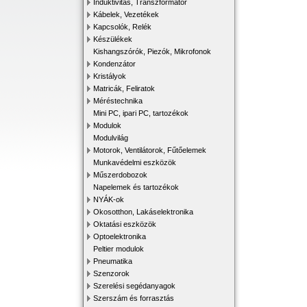
Induktivitás, Transzformátor
Kábelek, Vezetékek
Kapcsolók, Relék
Készülékek
Kishangszórók, Piezók, Mikrofonok
Kondenzátor
Kristályok
Matricák, Feliratok
Méréstechnika
Mini PC, ipari PC, tartozékok
Modulok
Modulvilág
Motorok, Ventilátorok, Fűtőelemek
Munkavédelmi eszközök
Műszerdobozok
Napelemek és tartozékok
NYÁK-ok
Okosotthon, Lakáselektronika
Oktatási eszközök
Optoelektronika
Peltier modulok
Pneumatika
Szenzorok
Szerelési segédanyagok
Szerszám és forrasztás