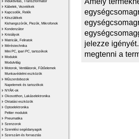
Amely termékné
Induktivitás, Transzformátor
Kábelek, Vezetékek
egységcsomagra
Kapcsolók, Relék
Készülékek
egységcsomagra
Kishangszórók, Piezók, Mikrofonok
Kondenzátor
egységcsomagg
Kristályok
Matricák, Feliratok
jelezze igényé
Méréstechnika
Mini PC, ipari PC, tartozékok
megtenni a ter
Modulok
Modulvilág
Motorok, Ventilátorok, Fűtőelemek
Munkavédelmi eszközök
Műszerdobozok
Napelemek és tartozékok
NYÁK-ok
Okosotthon, Lakáselektronika
Oktatási eszközök
Optoelektronika
Peltier modulok
Pneumatika
Szenzorok
Szerelési segédanyagok
Szerszám és forrasztás