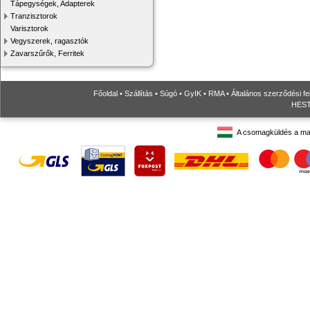
Tápegységek, Adapterek
Tranzisztorok
Varisztorok
Vegyszerek, ragasztók
Zavarszűrők, Ferritek
Főoldal
•
Szállítás
•
Súgó
•
GyIK
•
RMA
•
Általános szerződési fe
HESTO
A csomagküldés a ma