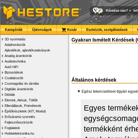
Kérdése van?
»
in
Kategóriák
Újdonságok
Kosár
Eszközök, szolgáltatások
3D nyomtatás
Gyakran Ismételt Kérdések (
Adathordozók
Ajándékok, ajándékutalványok
Analóg áramkörök
Audiotechnika
Autó HiFi
Biztosítékok
Csatlakozók
Általános kérdések
Csomagolás és tárolás
Digitális áramkörök
Egész tekercset/reel-t/gyári egy
Diódák
Elemek, Akkuk, Töltők
Egyes termékek
Ellenállások, Potméterek
Építőkészletek (KIT, Modul)
egységcsomagol
Erősáramú szerelés
Fejlesztőeszközök
termékként érhe
Foglalatok
Hobbielektronika.hu