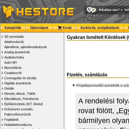
Kérdése van?
»
in
Kategóriák
Újdonságok
Kosár
Eszközök, szolgáltatások
3D nyomtatás
Gyakran Ismételt Kérdések (
Adathordozók
Ajándékok, ajándékutalványok
Analóg áramkörök
Audiotechnika
Autó HiFi
Biztosítékok
Csatlakozók
Fizetés, számlázás
Csomagolás és tárolás
Digitális áramkörök
Projektazonosítót szeretnék a sz
Diódák
Elemek, Akkuk, Töltők
A rendelési fol
Ellenállások, Potméterek
Építőkészletek (KIT, Modul)
rovat fölött, „
Erősáramú szerelés
Fejlesztőeszközök
bármilyen olya
Foglalatok
Hobbielektronika.hu