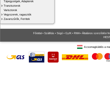
Tápegységek, Adapterek
Tranzisztorok
Varisztorok
Vegyszerek, ragasztók
Zavarszűrők, Ferritek
Főoldal
•
Szállítás
•
Súgó
•
GyIK
•
RMA
•
Általános szerződési fe
HESTO
A csomagküldés a ma