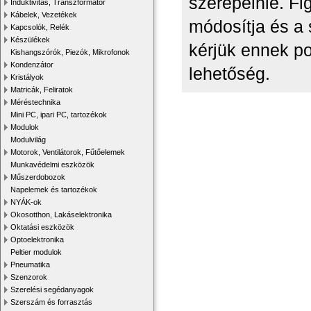
szerepelnie. Fi
Induktivitás, Transzformátor
Kábelek, Vezetékek
módosítja és a 
Kapcsolók, Relék
Készülékek
kérjük ennek p
Kishangszórók, Piezók, Mikrofonok
Kondenzátor
lehetőség.
Kristályok
Matricák, Feliratok
Méréstechnika
Mini PC, ipari PC, tartozékok
Modulok
Modulvilág
Motorok, Ventilátorok, Fűtőelemek
Munkavédelmi eszközök
Műszerdobozok
Napelemek és tartozékok
NYÁK-ok
Okosotthon, Lakáselektronika
Oktatási eszközök
Optoelektronika
Peltier modulok
Pneumatika
Szenzorok
Szerelési segédanyagok
Szerszám és forrasztás