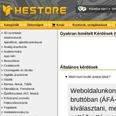
Kérdése van?
»
in
Kategóriák
Újdonságok
Kosár
Eszközök, szolgáltatások
3D nyomtatás
Gyakran Ismételt Kérdések (
Adathordozók
Ajándékok, ajándékutalványok
Analóg áramkörök
Audiotechnika
Autó HiFi
Biztosítékok
Csatlakozók
Általános kérdések
Csomagolás és tárolás
Digitális áramkörök
Miért nem bruttó árakat látok?
Diódák
Elemek, Akkuk, Töltők
Weboldalunkon 
Ellenállások, Potméterek
Építőkészletek (KIT, Modul)
bruttóban (ÁFÁ-
Erősáramú szerelés
Fejlesztőeszközök
kiválasztani, m
Foglalatok
Hobbielektronika.hu