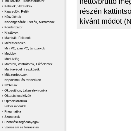
nettó/bruttó me
Induktivitás, Transzformátor
Kábelek, Vezetékek
részén kattints
Kapcsolók, Relék
Készülékek
kívánt módot (N
Kishangszórók, Piezók, Mikrofonok
Kondenzátor
Kristályok
Matricák, Feliratok
Méréstechnika
Mini PC, ipari PC, tartozékok
Modulok
Modulvilág
Motorok, Ventilátorok, Fűtőelemek
Munkavédelmi eszközök
Műszerdobozok
Napelemek és tartozékok
NYÁK-ok
Okosotthon, Lakáselektronika
Oktatási eszközök
Optoelektronika
Peltier modulok
Pneumatika
Szenzorok
Szerelési segédanyagok
Szerszám és forrasztás