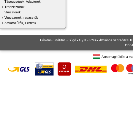
Tápegységek, Adapterek
Tranzisztorok
Varisztorok
Vegyszerek, ragasztók
Zavarszűrők, Ferritek
Főoldal
•
Szállítás
•
Súgó
•
GyIK
•
RMA
•
Általános szerződési fe
HESTO
A csomagküldés a ma