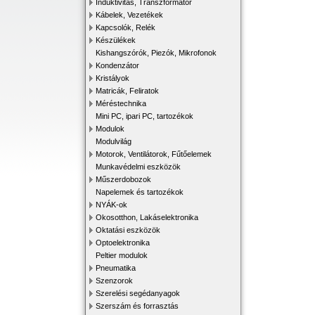
Induktivitás, Transzformátor
Kábelek, Vezetékek
Kapcsolók, Relék
Készülékek
Kishangszórók, Piezók, Mikrofonok
Kondenzátor
Kristályok
Matricák, Feliratok
Méréstechnika
Mini PC, ipari PC, tartozékok
Modulok
Modulvilág
Motorok, Ventilátorok, Fűtőelemek
Munkavédelmi eszközök
Műszerdobozok
Napelemek és tartozékok
NYÁK-ok
Okosotthon, Lakáselektronika
Oktatási eszközök
Optoelektronika
Peltier modulok
Pneumatika
Szenzorok
Szerelési segédanyagok
Szerszám és forrasztás