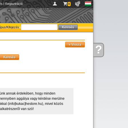
és
|
Regisztráció
0
ípus/Kifejezés:
?
Kérdése
van
zünk annak érdekében, hogy minden
 Amennyiben aggálya vagy kérdése merülne
kkal (info[kukac]hestore.hu), mivel közös
alkatrészeről van szó!