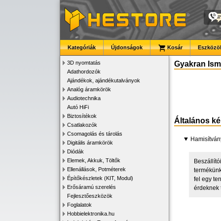
Kategóriák
Újdonságok
Kosár
Eszközök
3D nyomtatás
Gyakran Ismé
Adathordozók
Ajándékok, ajándékutalványok
Analóg áramkörök
Audiotechnika
Autó HiFi
Biztosítékok
Általános k
Csatlakozók
Csomagolás és tárolás
Hamisítván
Digitális áramkörök
Diódák
Elemek, Akkuk, Töltők
Beszállít
Ellenállások, Potméterek
termékünk
Építőkészletek (KIT, Modul)
fel egy te
Erősáramú szerelés
érdeknek t
Fejlesztőeszközök
Foglalatok
Hobbielektronika.hu