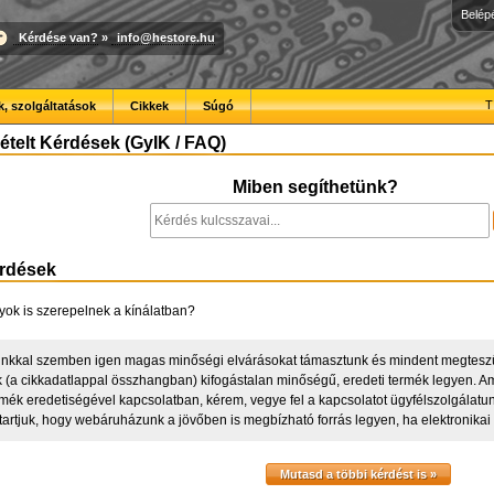
Belép
Kérdése van?
»
info@hestore.hu
T
, szolgáltatások
Cikkek
Súgó
telt Kérdések (GyIK / FAQ)
Miben segíthetünk?
érdések
yok is szerepelnek a kínálatban?
óinkkal szemben igen magas minőségi elvárásokat támasztunk és mindent megtes
 (a cikkadatlappal összhangban) kifogástalan minőségű, eredeti termék legyen.
rmék eredetiségével kapcsolatban, kérem, vegye fel a kapcsolatot ügyfélszolgálatun
artjuk, hogy webáruházunk a jövőben is megbízható forrás legyen, ha elektronikai 