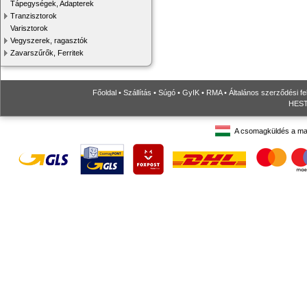
Tápegységek, Adapterek
Tranzisztorok
Varisztorok
Vegyszerek, ragasztók
Zavarszűrők, Ferritek
Főoldal
•
Szállítás
•
Súgó
•
GyIK
•
RMA
•
Általános szerződési fe
HESTO
A csomagküldés a ma