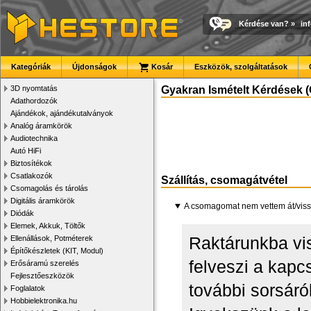
Kérdése van?
»
in
Kategóriák
Újdonságok
Kosár
Eszközök, szolgáltatások
3D nyomtatás
Gyakran Ismételt Kérdések (
Adathordozók
Ajándékok, ajándékutalványok
Analóg áramkörök
Audiotechnika
Autó HiFi
Biztosítékok
Csatlakozók
Szállítás, csomagátvétel
Csomagolás és tárolás
Digitális áramkörök
A csomagomat nem vettem át/vissz
Diódák
Elemek, Akkuk, Töltők
Raktárunkba vi
Ellenállások, Potméterek
Építőkészletek (KIT, Modul)
felveszi a kap
Erősáramú szerelés
Fejlesztőeszközök
további sorsáról
Foglalatok
Hobbielektronika.hu