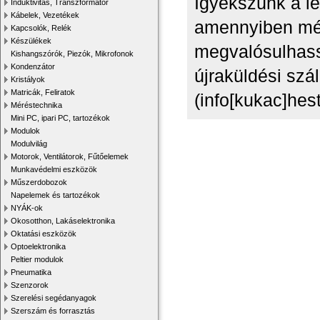
Igyekszünk a le
Induktivitás, Transzformátor
Kábelek, Vezetékek
amennyiben mégi
Kapcsolók, Relék
Készülékek
megvalósulhass
Kishangszórók, Piezók, Mikrofonok
Kondenzátor
újraküldési szál
Kristályok
Matricák, Feliratok
(info[kukac]hest
Méréstechnika
Mini PC, ipari PC, tartozékok
Modulok
Modulvilág
Motorok, Ventilátorok, Fűtőelemek
Munkavédelmi eszközök
Műszerdobozok
Napelemek és tartozékok
NYÁK-ok
Okosotthon, Lakáselektronika
Oktatási eszközök
Optoelektronika
Peltier modulok
Pneumatika
Szenzorok
Szerelési segédanyagok
Szerszám és forrasztás