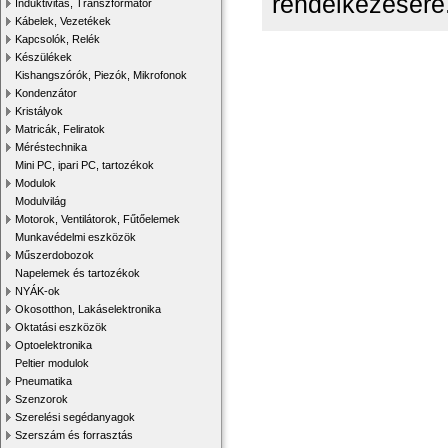
rendelkezésére.
Induktivitás, Transzformátor
Kábelek, Vezetékek
Kapcsolók, Relék
Készülékek
Kishangszórók, Piezók, Mikrofonok
Kondenzátor
Kristályok
Matricák, Feliratok
Méréstechnika
Mini PC, ipari PC, tartozékok
Modulok
Modulvilág
Motorok, Ventilátorok, Fűtőelemek
Munkavédelmi eszközök
Műszerdobozok
Napelemek és tartozékok
NYÁK-ok
Okosotthon, Lakáselektronika
Oktatási eszközök
Optoelektronika
Peltier modulok
Pneumatika
Szenzorok
Szerelési segédanyagok
Szerszám és forrasztás