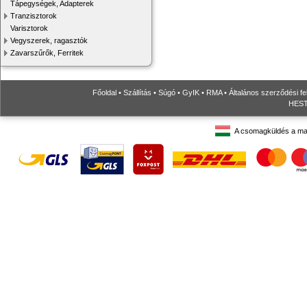
Tápegységek, Adapterek
Tranzisztorok
Varisztorok
Vegyszerek, ragasztók
Zavarszűrők, Ferritek
Főoldal
•
Szállítás
•
Súgó
•
GyIK
•
RMA
•
Általános szerződési fe
HESTO
A csomagküldés a ma