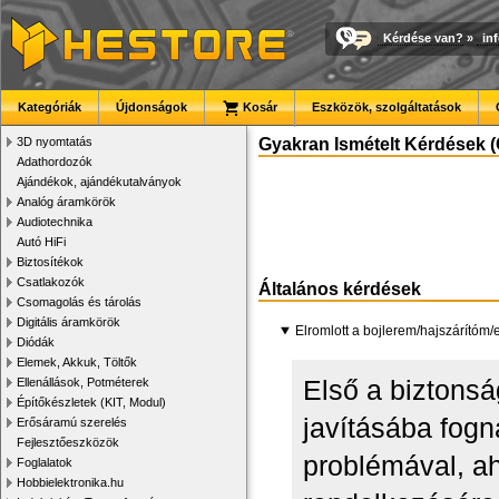
Kérdése van?
»
in
Kategóriák
Újdonságok
Kosár
Eszközök, szolgáltatások
3D nyomtatás
Gyakran Ismételt Kérdések (
Adathordozók
Ajándékok, ajándékutalványok
Analóg áramkörök
Audiotechnika
Autó HiFi
Biztosítékok
Csatlakozók
Általános kérdések
Csomagolás és tárolás
Digitális áramkörök
Elromlott a bojlerem/hajszárítóm
Diódák
Elemek, Akkuk, Töltők
Első a biztonsá
Ellenállások, Potméterek
Építőkészletek (KIT, Modul)
javításába fogn
Erősáramú szerelés
Fejlesztőeszközök
problémával, a
Foglalatok
Hobbielektronika.hu