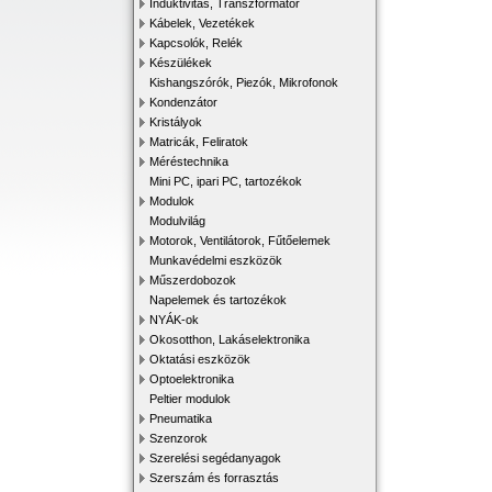
Induktivitás, Transzformátor
Kábelek, Vezetékek
Kapcsolók, Relék
Készülékek
Kishangszórók, Piezók, Mikrofonok
Kondenzátor
Kristályok
Matricák, Feliratok
Méréstechnika
Mini PC, ipari PC, tartozékok
Modulok
Modulvilág
Motorok, Ventilátorok, Fűtőelemek
Munkavédelmi eszközök
Műszerdobozok
Napelemek és tartozékok
NYÁK-ok
Okosotthon, Lakáselektronika
Oktatási eszközök
Optoelektronika
Peltier modulok
Pneumatika
Szenzorok
Szerelési segédanyagok
Szerszám és forrasztás