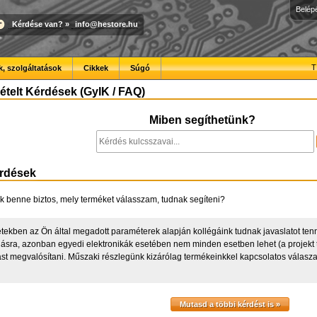
Belép
Kérdése van?
»
info@hestore.hu
T
, szolgáltatások
Cikkek
Súgó
telt Kérdések (GyIK / FAQ)
Miben segíthetünk?
érdések
 benne biztos, mely terméket válasszam, tudnak segíteni?
ekben az Ön által megadott paraméterek alapján kollégáink tudnak javaslatot tenni
lásra, azonban egyedi elektronikák esetében nem minden esetben lehet (a projekt t
st megvalósítani. Műszaki részlegünk kizárólag termékeinkkel kapcsolatos válasz