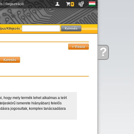
és
|
Regisztráció
0
ípus/Kifejezés:
?
Kérdése
van
, hogy mely termék lehet alkalmas a leírt
eljeskörű ismerete hiányában) felelős
adásra jogosultak, komplex tanácsadásra