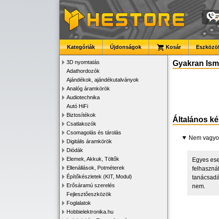
Kategóriák
Újdonságok
Kosár
Eszközök
3D nyomtatás
Gyakran Ismé
Adathordozók
Ajándékok, ajándékutalványok
Analóg áramkörök
Audiotechnika
Autó HiFi
Biztosítékok
Általános k
Csatlakozók
Csomagolás és tárolás
Nem vagyok
Digitális áramkörök
Diódák
Elemek, Akkuk, Töltők
Egyes eset
Ellenállások, Potméterek
felhaszná
Építőkészletek (KIT, Modul)
tanácsadá
Erősáramú szerelés
nem.
Fejlesztőeszközök
Foglalatok
Hobbielektronika.hu