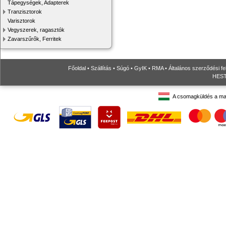
Tápegységek, Adapterek
Tranzisztorok
Varisztorok
Vegyszerek, ragasztók
Zavarszűrők, Ferritek
Főoldal
•
Szállítás
•
Súgó
•
GyIK
•
RMA
•
Általános szerződési fe
HESTO
A csomagküldés a ma