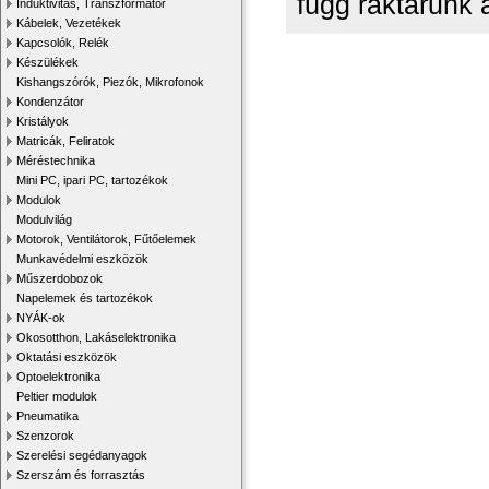
függ raktárunk 
Induktivitás, Transzformátor
Kábelek, Vezetékek
Kapcsolók, Relék
Készülékek
Kishangszórók, Piezók, Mikrofonok
Kondenzátor
Kristályok
Matricák, Feliratok
Méréstechnika
Mini PC, ipari PC, tartozékok
Modulok
Modulvilág
Motorok, Ventilátorok, Fűtőelemek
Munkavédelmi eszközök
Műszerdobozok
Napelemek és tartozékok
NYÁK-ok
Okosotthon, Lakáselektronika
Oktatási eszközök
Optoelektronika
Peltier modulok
Pneumatika
Szenzorok
Szerelési segédanyagok
Szerszám és forrasztás