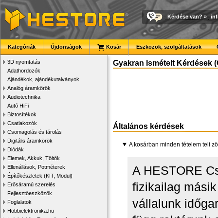
Kérdése van?
»
in
Kategóriák
Újdonságok
Kosár
Eszközök, szolgáltatások
3D nyomtatás
Gyakran Ismételt Kérdések (
Adathordozók
Ajándékok, ajándékutalványok
Analóg áramkörök
Audiotechnika
Autó HiFi
Biztosítékok
Csatlakozók
Általános kérdések
Csomagolás és tárolás
Digitális áramkörök
A kosárban minden tételem teli zö
Diódák
Elemek, Akkuk, Töltők
A HESTORE Csom
Ellenállások, Potméterek
Építőkészletek (KIT, Modul)
fizikailag más
Erősáramú szerelés
Fejlesztőeszközök
vállalunk időgar
Foglalatok
Hobbielektronika.hu