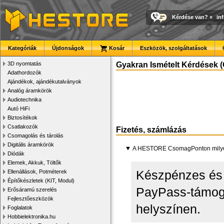
Kérdése van?
»
in
Kategóriák
Újdonságok
Kosár
Eszközök, szolgáltatások
3D nyomtatás
Gyakran Ismételt Kérdések (
Adathordozók
Ajándékok, ajándékutalványok
Analóg áramkörök
Audiotechnika
Autó HiFi
Biztosítékok
Csatlakozók
Fizetés, számlázás
Csomagolás és tárolás
Digitális áramkörök
A HESTORE CsomagPonton milyen
Diódák
Elemek, Akkuk, Töltők
Készpénzes és 
Ellenállások, Potméterek
Építőkészletek (KIT, Modul)
PayPass-támogat
Erősáramú szerelés
Fejlesztőeszközök
helyszínen.
Foglalatok
Hobbielektronika.hu