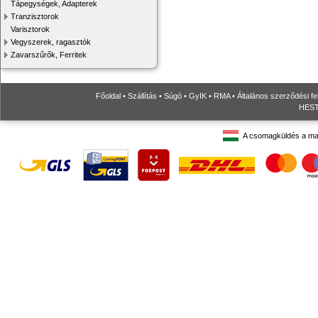
Tápegységek, Adapterek
Tranzisztorok
Varisztorok
Vegyszerek, ragasztók
Zavarszűrők, Ferritek
Főoldal
•
Szállítás
•
Súgó
•
GyIK
•
RMA
•
Általános szerződési fe
HESTO
A csomagküldés a ma