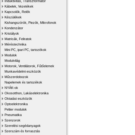
Induktivitás, Transzformátor
Kábelek, Vezetékek
Kapcsolók, Relék
Készülékek
Kishangszórók, Piezók, Mikrofonok
Kondenzátor
Kristályok
Matricák, Feliratok
Méréstechnika
Mini PC, ipari PC, tartozékok
Modulok
Modulvilág
Motorok, Ventilátorok, Fűtőelemek
Munkavédelmi eszközök
Műszerdobozok
Napelemek és tartozékok
NYÁK-ok
Okosotthon, Lakáselektronika
Oktatási eszközök
Optoelektronika
Peltier modulok
Pneumatika
Szenzorok
Szerelési segédanyagok
Szerszám és forrasztás