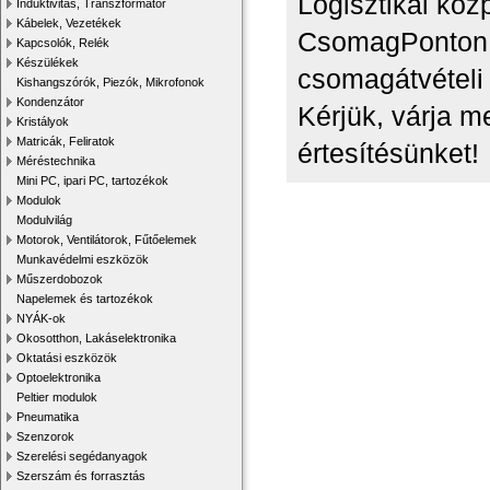
Logisztikai kö
Induktivitás, Transzformátor
Kábelek, Vezetékek
CsomagPonton a
Kapcsolók, Relék
Készülékek
csomagátvételi 
Kishangszórók, Piezók, Mikrofonok
Kondenzátor
Kérjük, várja m
Kristályok
Matricák, Feliratok
értesítésünket!
Méréstechnika
Mini PC, ipari PC, tartozékok
Modulok
Modulvilág
Motorok, Ventilátorok, Fűtőelemek
Munkavédelmi eszközök
Műszerdobozok
Napelemek és tartozékok
NYÁK-ok
Okosotthon, Lakáselektronika
Oktatási eszközök
Optoelektronika
Peltier modulok
Pneumatika
Szenzorok
Szerelési segédanyagok
Szerszám és forrasztás