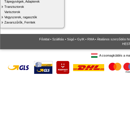
Tápegységek, Adapterek
Tranzisztorok
Varisztorok
Vegyszerek, ragasztók
Zavarszűrők, Ferritek
Főoldal
•
Szállítás
•
Súgó
•
GyIK
•
RMA
•
Általános szerződési fe
HESTO
A csomagküldés a ma