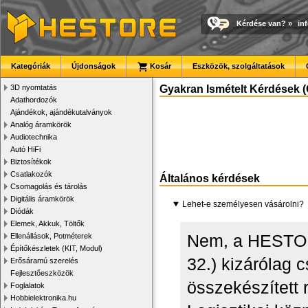
Kérdése van?
»
in
Kategóriák
Újdonságok
Kosár
Eszközök, szolgáltatások
3D nyomtatás
Gyakran Ismételt Kérdések (
Adathordozók
Ajándékok, ajándékutalványok
Analóg áramkörök
Audiotechnika
Autó HiFi
Biztosítékok
Csatlakozók
Általános kérdések
Csomagolás és tárolás
Digitális áramkörök
Lehet-e személyesen vásárolni?
Diódák
Elemek, Akkuk, Töltők
Nem, a HESTOR
Ellenállások, Potméterek
Építőkészletek (KIT, Modul)
32.) kizárólag 
Erősáramú szerelés
Fejlesztőeszközök
összekészített 
Foglalatok
Hobbielektronika.hu