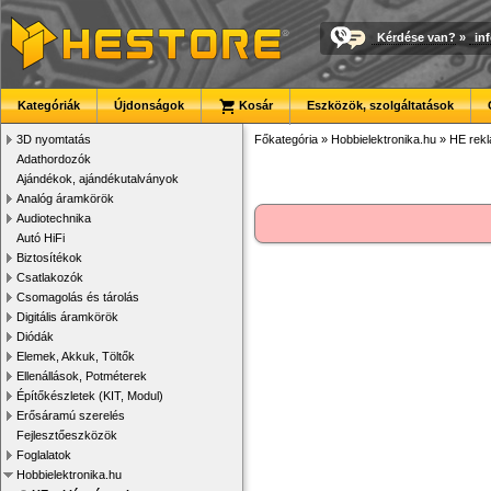
Kérdése van?
»
in
Kategóriák
Újdonságok
Kosár
Eszközök, szolgáltatások
3D nyomtatás
Főkategória
»
Hobbielektronika.hu
»
HE rek
Adathordozók
Ajándékok, ajándékutalványok
Analóg áramkörök
Audiotechnika
Autó HiFi
Biztosítékok
Csatlakozók
Csomagolás és tárolás
Digitális áramkörök
Diódák
Elemek, Akkuk, Töltők
Ellenállások, Potméterek
Építőkészletek (KIT, Modul)
Erősáramú szerelés
Fejlesztőeszközök
Foglalatok
Hobbielektronika.hu