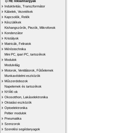
HE reklámtárgyak
Induktivitás, Transzformátor
Kábelek, Vezetékek
Kapcsolók, Relék
Készülékek
Kishangszórók, Piezók, Mikrofonok
Kondenzátor
Kristályok
Matricák, Feliratok
Méréstechnika
Mini PC, ipari PC, tartozékok
Modulok
Modulvilág
Motorok, Ventilátorok, Fűtőelemek
Munkavédelmi eszközök
Műszerdobozok
Napelemek és tartozékok
NYÁK-ok
Okosotthon, Lakáselektronika
Oktatási eszközök
Optoelektronika
Peltier modulok
Pneumatika
Szenzorok
Szerelési segédanyagok