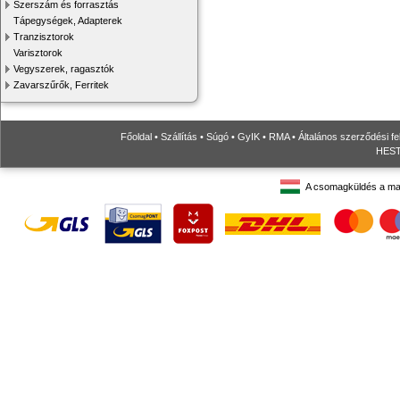
Szerszám és forrasztás
Tápegységek, Adapterek
Tranzisztorok
Varisztorok
Vegyszerek, ragasztók
Zavarszűrők, Ferritek
Főoldal
•
Szállítás
•
Súgó
•
GyIK
•
RMA
•
Általános szerződési fe
HESTO
A csomagküldés a ma