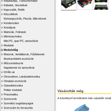
Induktivitás, Transzformátor
Kábelek, Vezetékek
Kapcsolók, Relék
Készülékek
Kishangszórók, Piezók, Mikrofonok
Kondenzátor
Kristályok
Matricák, Feliratok
Méréstechnika
Mini PC, ipari PC, tartozékok
Modulok
Modulvilág
Motorok, Ventilátorok, Fűtőelemek
Munkavédelmi eszközök
Műszerdobozok
Napelemek és tartozékok
NYÁK-ok
Okosotthon, Lakáselektronika
Oktatási eszközök
Optoelektronika
Peltier modulok
Vásárolták még
Pneumatika
A következő termékeket más vásárlók rendelték
Szenzorok
Szerelési segédanyagok
Szerszám és forrasztás