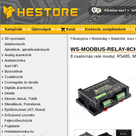
Kérdése van?
»
in
Kategóriák
Újdonságok
Kosár
Eszközök, szolgáltatások
3D nyomtatás
Főkategória
»
Modulvilág
»
Átalakítók, busz 
Adathordozók
WS-MODBUS-RELAY-8C
Ajándékok, ajándékutalványok
Analóg áramkörök
8 csatornás relé modul, RS485, 
Audiotechnika
Autó HiFi
Biztosítékok
Csatlakozók
Csomagolás és tárolás
Digitális áramkörök
Diódák
Elemek, Akkuk, Töltők
Ellenállások, Potméterek
Építőkészletek (KIT, Modul)
Erősáramú szerelés
Fejlesztőeszközök
Foglalatok
Hobbielektronika.hu