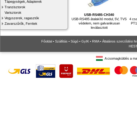
Tápegységek, Adapterek
Tranzisztorok
Varisztorok
USB-RS485-CH340
Vegyszerek, ragasztók
USB-RS485 átalakító modul, 5V, TVS
4 cs
védelem, nem galvanikusan
PT1
Zavarszűrők, Ferritek
leválasztott
Főoldal
•
Szállítás
•
Súgó
•
GyIK
•
RMA
•
Általános szerződési fe
HESTO
A csomagküldés a ma