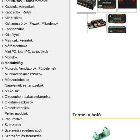
Induktivitás, Transzformátor
Kábelek, Vezetékek
Kapcsolók, Relék
Készülékek
Kishangszórók, Piezók, Mikrofonok
Kondenzátor
Kristályok
Matricák, Feliratok
Méréstechnika
Mini PC, ipari PC, tartozékok
Modulok
Modulvilág
Motorok, Ventilátorok, Fűtőelemek
Munkavédelmi eszközök
Műszerdobozok
Napelemek és tartozékok
NYÁK-ok
Okosotthon, Lakáselektronika
Oktatási eszközök
Optoelektronika
Peltier modulok
Termékajánló
Pneumatika
Szenzorok
Szerelési segédanyagok
Szerszám és forrasztás