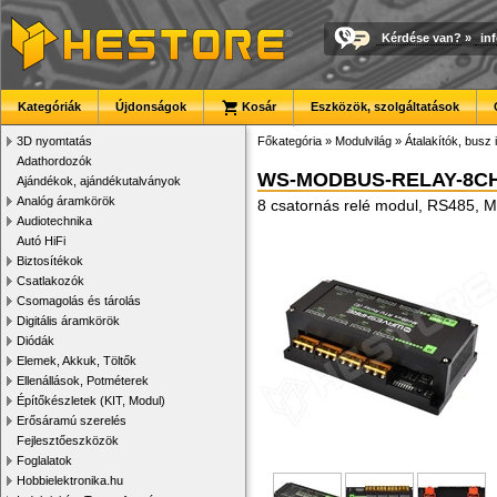
Kérdése van?
»
in
Kategóriák
Újdonságok
Kosár
Eszközök, szolgáltatások
3D nyomtatás
Főkategória
»
Modulvilág
»
Átalakítók, busz 
Adathordozók
WS-MODBUS-RELAY-8C
Ajándékok, ajándékutalványok
Analóg áramkörök
8 csatornás relé modul, RS485, 
Audiotechnika
Autó HiFi
Biztosítékok
Csatlakozók
Csomagolás és tárolás
Digitális áramkörök
Diódák
Elemek, Akkuk, Töltők
Ellenállások, Potméterek
Építőkészletek (KIT, Modul)
Erősáramú szerelés
Fejlesztőeszközök
Foglalatok
Hobbielektronika.hu