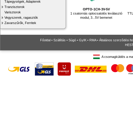
Tápegységek, Adapterek
Tranzisztorok
OPTO-1CH-3V-5V
Varisztorok
1 csatornás optocsatolós leválasztó
TTL
modul, 3...5V bemenet
Vegyszerek, ragasztók
Zavarszűrők, Ferritek
Főoldal
•
Szállítás
•
Súgó
•
GyIK
•
RMA
•
Általános szerződési fe
HESTO
A csomagküldés a ma