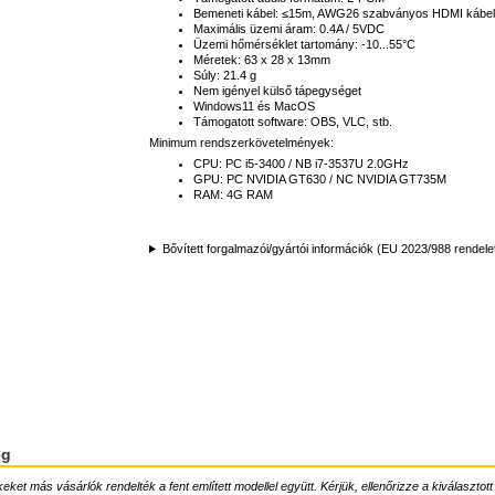
Bemeneti kábel: ≤15m, AWG26 szabványos HDMI kábel
Maximális üzemi áram: 0.4A / 5VDC
Üzemi hőmérséklet tartomány: -10...55°C
Méretek: 63 x 28 x 13mm
Súly: 21.4 g
Nem igényel külső tápegységet
Windows11 és MacOS
Támogatott software: OBS, VLC, stb.
Minimum rendszerkövetelmények:
CPU: PC i5-3400 / NB i7-3537U 2.0GHz
GPU: PC NVIDIA GT630 / NC NVIDIA GT735M
RAM: 4G RAM
Bővített forgalmazói/gyártói információk (EU 2023/988 rendele
ég
ket más vásárlók rendelték a fent említett modellel együtt. Kérjük, ellenőrizze a kiválasztott