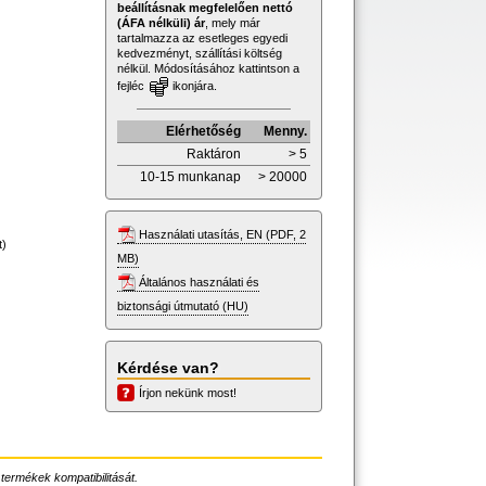
beállításnak megfelelően nettó
(ÁFA nélküli) ár
, mely már
tartalmazza az esetleges egyedi
kedvezményt, szállítási költség
nélkül. Módosításához kattintson a
fejléc
ikonjára.
Elérhetőség
Menny.
Raktáron
> 5
10-15 munkanap
> 20000
Használati utasítás, EN (PDF, 2
t)
MB)
Általános használati és
biztonsági útmutató (HU)
Kérdése van?
Írjon nekünk most!
 termékek kompatibilitását.