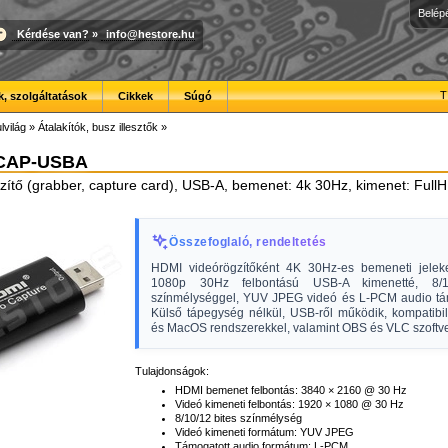
Belép
Kérdése van?
»
info@hestore.hu
T
, szolgáltatások
Cikkek
Súgó
lvilág
»
Átalakítók, busz illesztők
»
-CAP-USBA
ítő (grabber, capture card), USB-A, bemenet: 4k 30Hz, kimenet: Ful
Összefoglaló, rendeltetés
HDMI videórögzítőként 4K 30Hz-es bemeneti jeleke
1080p 30Hz felbontású USB-A kimenetté, 8/1
színmélységgel, YUV JPEG videó és L-PCM audio tá
Külső tápegység nélkül, USB-ről működik, kompatibi
és MacOS rendszerekkel, valamint OBS és VLC szoftve
Tulajdonságok:
HDMI bemenet felbontás: 3840 × 2160 @ 30 Hz
Videó kimeneti felbontás: 1920 × 1080 @ 30 Hz
8/10/12 bites színmélység
Videó kimeneti formátum: YUV JPEG
Támogatott audio formátum: L-PCM