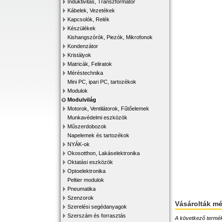
Induktivitás, Transzformátor
Kábelek, Vezetékek
Kapcsolók, Relék
Készülékek
Kishangszórók, Piezók, Mikrofonok
Kondenzátor
Kristályok
Matricák, Feliratok
Méréstechnika
Mini PC, ipari PC, tartozékok
Modulok
Modulvilág
Motorok, Ventilátorok, Fűtőelemek
Munkavédelmi eszközök
Műszerdobozok
Napelemek és tartozékok
NYÁK-ok
Okosotthon, Lakáselektronika
Oktatási eszközök
Optoelektronika
Peltier modulok
Pneumatika
Szenzorok
Vásárolták m
Szerelési segédanyagok
Szerszám és forrasztás
A következő terméke