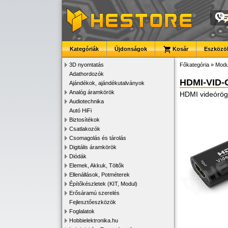
Kategóriák
Újdonságok
Kosár
Eszközök
3D nyomtatás
Főkategória
»
Modu
Adathordozók
HDMI-VID
Ajándékok, ajándékutalványok
Analóg áramkörök
HDMI videórögz
Audiotechnika
Autó HiFi
Biztosítékok
Csatlakozók
Csomagolás és tárolás
Digitális áramkörök
Diódák
Elemek, Akkuk, Töltők
Ellenállások, Potméterek
Építőkészletek (KIT, Modul)
Erősáramú szerelés
Fejlesztőeszközök
Foglalatok
Hobbielektronika.hu