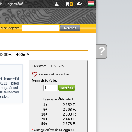
és
|
Regisztráció
0
ípus/Kifejezés:
?
Kérdése
lHD 30Hz, 400mA
van
Cikkszám:
100.515.35
Kedvencekhez adom
t konvertál
Mennyiség (db):
0/12 bites
mogatással.
lis Windows
rekkel.
Egységár ÁFA nélkül
1+
2 852
Ft
5+
2 568
Ft
10+
2 503
Ft
20+
2 449
Ft
50+
2 378
Ft
*
A megjelenített ár az
egyéni