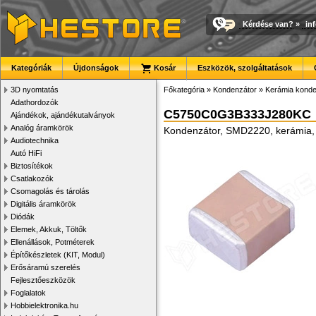
Kérdése van?
»
in
Kategóriák
Újdonságok
Kosár
Eszközök, szolgáltatások
3D nyomtatás
Főkategória
»
Kondenzátor
»
Kerámia konde
Adathordozók
C5750C0G3B333J280KC
Ajándékok, ajándékutalványok
Analóg áramkörök
Kondenzátor, SMD2220, kerámia,
Audiotechnika
Autó HiFi
Biztosítékok
Csatlakozók
Csomagolás és tárolás
Digitális áramkörök
Diódák
Elemek, Akkuk, Töltők
Ellenállások, Potméterek
Építőkészletek (KIT, Modul)
Erősáramú szerelés
Fejlesztőeszközök
Foglalatok
Hobbielektronika.hu