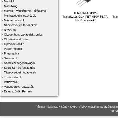
Modulok
Modulvilág
Motorok, Ventilátorok, Fűtőelemek
TP65H030G4PWS
Munkavédelmi eszközök
Tranzisztor, GaN FET, 650V, 55.7A,
Tran
41mΩ, egysarkú
Műszerdobozok
Napelemek és tartozékok
NYÁK-ok
Okosotthon, Lakáselektronika
Oktatási eszközök
Optoelektronika
Peltier modulok
Pneumatika
Szenzorok
Szerelési segédanyagok
Szerszám és forrasztás
Tápegységek, Adapterek
Tranzisztorok
Varisztorok
Vegyszerek, ragasztók
Zavarszűrők, Ferritek
Főoldal
•
Szállítás
•
Súgó
•
GyIK
•
RMA
•
Általános szerződési fe
HESTO