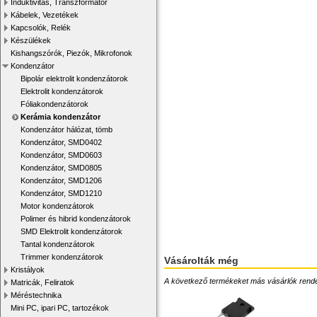
Induktivitás, Transzformátor
Kábelek, Vezetékek
Kapcsolók, Relék
Készülékek
Kishangszórók, Piezók, Mikrofonok
Kondenzátor
Bipolár elektrolit kondenzátorok
Elektrolit kondenzátorok
Fóliakondenzátorok
Kerámia kondenzátor
Kondenzátor hálózat, tömb
Kondenzátor, SMD0402
Kondenzátor, SMD0603
Kondenzátor, SMD0805
Kondenzátor, SMD1206
Kondenzátor, SMD1210
Motor kondenzátorok
Polimer és hibrid kondenzátorok
SMD Elektrolit kondenzátorok
Tantal kondenzátorok
Trimmer kondenzátorok
Vásárolták még
Kristályok
A következő termékeket más vásárlók rendelték
Matricák, Feliratok
Méréstechnika
Mini PC, ipari PC, tartozékok