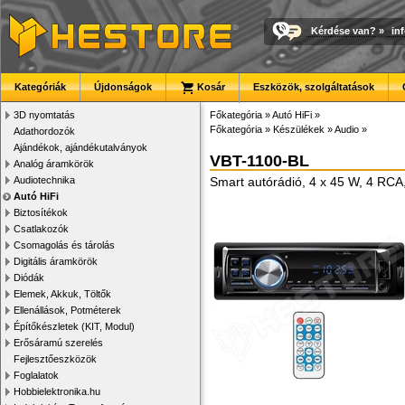
Kérdése van?
»
in
Kategóriák
Újdonságok
Kosár
Eszközök, szolgáltatások
3D nyomtatás
Főkategória
»
Autó HiFi
»
Főkategória
»
Készülékek
»
Audio
»
Adathordozók
Ajándékok, ajándékutalványok
VBT-1100-BL
Analóg áramkörök
Audiotechnika
Smart autórádió, 4 x 45 W, 4 RCA
Autó HiFi
Biztosítékok
Csatlakozók
Csomagolás és tárolás
Digitális áramkörök
Diódák
Elemek, Akkuk, Töltők
Ellenállások, Potméterek
Építőkészletek (KIT, Modul)
Erősáramú szerelés
Fejlesztőeszközök
Foglalatok
Hobbielektronika.hu