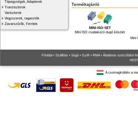
Tápegységek, Adapterek
Termékajánló
Tranzisztorok
Varisztorok
Vegyszerek, ragasztók
Zavarszűrők, Ferritek
MINI-ISO-SET
Mini ISO csatlakozó dugó készlet
Mini
Főoldal
•
Szállítás
•
Súgó
•
GyIK
•
RMA
•
Általános szerződési fe
HESTO
A csomagküldés a ma