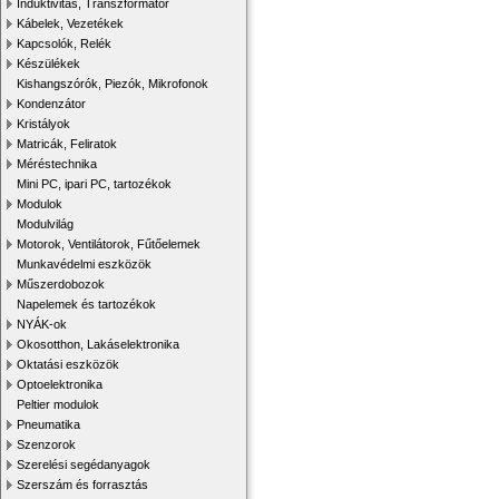
Induktivitás, Transzformátor
Kábelek, Vezetékek
Kapcsolók, Relék
Készülékek
Kishangszórók, Piezók, Mikrofonok
Kondenzátor
Kristályok
Matricák, Feliratok
Méréstechnika
Mini PC, ipari PC, tartozékok
Modulok
Modulvilág
Motorok, Ventilátorok, Fűtőelemek
Munkavédelmi eszközök
Műszerdobozok
Napelemek és tartozékok
NYÁK-ok
Okosotthon, Lakáselektronika
Oktatási eszközök
Optoelektronika
Peltier modulok
Pneumatika
Szenzorok
Szerelési segédanyagok
Szerszám és forrasztás