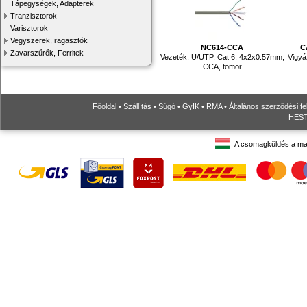
Tápegységek, Adapterek
Tranzisztorok
Varisztorok
Vegyszerek, ragasztók
NC614-CCA
C
Zavarszűrők, Ferritek
Vezeték, U/UTP, Cat 6, 4x2x0.57mm,
Vigyáz
CCA, tömör
Főoldal
•
Szállítás
•
Súgó
•
GyIK
•
RMA
•
Általános szerződési fe
HESTO
A csomagküldés a ma