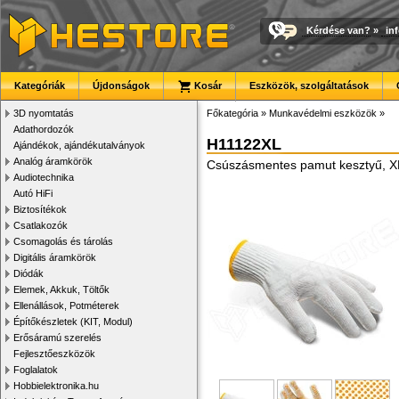
Kérdése van?
»
in
Kategóriák
Újdonságok
Kosár
Eszközök, szolgáltatások
3D nyomtatás
Főkategória
»
Munkavédelmi eszközök
»
Adathordozók
H11122XL
Ajándékok, ajándékutalványok
Analóg áramkörök
Csúszásmentes pamut kesztyű, X
Audiotechnika
Autó HiFi
Biztosítékok
Csatlakozók
Csomagolás és tárolás
Digitális áramkörök
Diódák
Elemek, Akkuk, Töltők
Ellenállások, Potméterek
Építőkészletek (KIT, Modul)
Erősáramú szerelés
Fejlesztőeszközök
Foglalatok
Hobbielektronika.hu