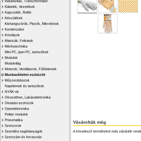
Induktivitás, Transzformátor
Kábelek, Vezetékek
Kapcsolók, Relék
Készülékek
Kishangszórók, Piezók, Mikrofonok
Kondenzátor
Kristályok
Matricák, Feliratok
Méréstechnika
Mini PC, ipari PC, tartozékok
Modulok
Modulvilág
Motorok, Ventilátorok, Fűtőelemek
Munkavédelmi eszközök
Műszerdobozok
Napelemek és tartozékok
NYÁK-ok
Okosotthon, Lakáselektronika
Oktatási eszközök
Optoelektronika
Peltier modulok
Pneumatika
Vásárolták még
Szenzorok
A következő termékeket más vásárlók rendelték
Szerelési segédanyagok
Szerszám és forrasztás