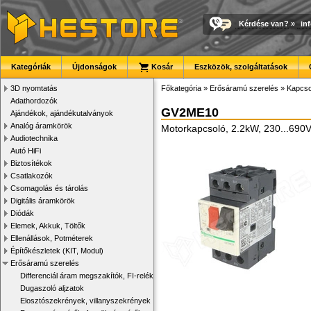
Kérdése van?
»
in
Kategóriák
Újdonságok
Kosár
Eszközök, szolgáltatások
3D nyomtatás
Főkategória
»
Erősáramú szerelés
»
Kapcs
Adathordozók
GV2ME10
Ajándékok, ajándékutalványok
Analóg áramkörök
Motorkapcsoló, 2.2kW, 230...690V
Audiotechnika
Autó HiFi
Biztosítékok
Csatlakozók
Csomagolás és tárolás
Digitális áramkörök
Diódák
Elemek, Akkuk, Töltők
Ellenállások, Potméterek
Építőkészletek (KIT, Modul)
Erősáramú szerelés
Differenciál áram megszakítók, FI-relék
Dugaszoló aljzatok
Elosztószekrények, villanyszekrények