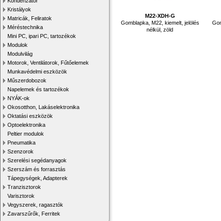
Kondenzátor
Kristályok
M22-XDH-G
Matricák, Feliratok
Gomblapka, M22, kiemelt, jelölés
Gom
Méréstechnika
nélkül, zöld
Mini PC, ipari PC, tartozékok
Modulok
Modulvilág
Motorok, Ventilátorok, Fűtőelemek
Munkavédelmi eszközök
Műszerdobozok
Napelemek és tartozékok
NYÁK-ok
Okosotthon, Lakáselektronika
Oktatási eszközök
Optoelektronika
Peltier modulok
Pneumatika
Szenzorok
Szerelési segédanyagok
Szerszám és forrasztás
Tápegységek, Adapterek
Tranzisztorok
Varisztorok
Vegyszerek, ragasztók
Zavarszűrők, Ferritek