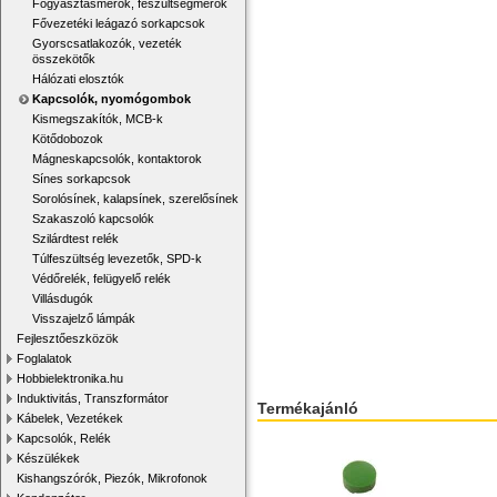
Fogyasztásmérők, feszültségmérők
Fővezetéki leágazó sorkapcsok
Gyorscsatlakozók, vezeték
összekötők
Hálózati elosztók
Kapcsolók, nyomógombok
Kismegszakítók, MCB-k
Kötődobozok
Mágneskapcsolók, kontaktorok
Sínes sorkapcsok
Sorolósínek, kalapsínek, szerelősínek
Szakaszoló kapcsolók
Szilárdtest relék
Túlfeszültség levezetők, SPD-k
Védőrelék, felügyelő relék
Villásdugók
Visszajelző lámpák
Fejlesztőeszközök
Foglalatok
Hobbielektronika.hu
Induktivitás, Transzformátor
Termékajánló
Kábelek, Vezetékek
Kapcsolók, Relék
Készülékek
Kishangszórók, Piezók, Mikrofonok