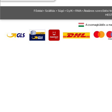
Főoldal
•
Szállítás
•
Súgó
•
GyIK
•
RMA
•
Általános szerződési fe
HESTO
A csomagküldés a ma