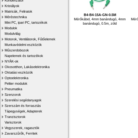
Kondenzátor
Kristályok
Matricák, Feliratok
B4-B4-15A-GN-0.5M
Méréstechnika
Mérőkábel, 4mm banándugó, 4mm
Mér
Mini PC, ipari PC, tartozékok
banándugó, 0.5m, zöld
Modulok
Modulvilág
Motorok, Ventilátorok, Fűtőelemek
Munkavédelmi eszközök
Műszerdobozok
Napelemek és tartozékok
NYÁK-ok
Okosotthon, Lakáselektronika
Oktatási eszközök
Optoelektronika
Peltier modulok
Pneumatika
Szenzorok
Szerelési segédanyagok
Szerszám és forrasztás
Tápegységek, Adapterek
Tranzisztorok
Varisztorok
Vegyszerek, ragasztók
Zavarszűrők, Ferritek