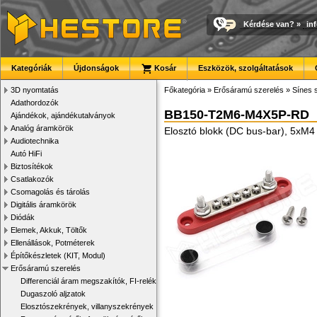
Kérdése van?
»
in
Kategóriák
Újdonságok
Kosár
Eszközök, szolgáltatások
3D nyomtatás
Főkategória
»
Erősáramú szerelés
»
Sínes 
Adathordozók
BB150-T2M6-M4X5P-RD
Ajándékok, ajándékutalványok
Analóg áramkörök
Elosztó blokk (DC bus-bar), 5xM4
Audiotechnika
Autó HiFi
Biztosítékok
Csatlakozók
Csomagolás és tárolás
Digitális áramkörök
Diódák
Elemek, Akkuk, Töltők
Ellenállások, Potméterek
Építőkészletek (KIT, Modul)
Erősáramú szerelés
Differenciál áram megszakítók, FI-relék
Dugaszoló aljzatok
Elosztószekrények, villanyszekrények