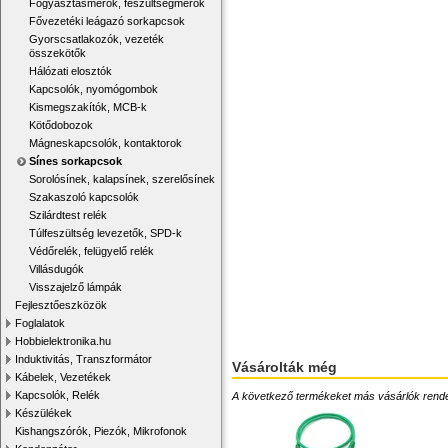
Fogyasztásmérők, feszültségmérők
Fővezetéki leágazó sorkapcsok
Gyorscsatlakozók, vezeték
összekötők
Hálózati elosztók
Kapcsolók, nyomógombok
Kismegszakítók, MCB-k
Kötődobozok
Mágneskapcsolók, kontaktorok
Sínes sorkapcsok
Sorolósínek, kalapsínek, szerelősínek
Szakaszoló kapcsolók
Szilárdtest relék
Túlfeszültség levezetők, SPD-k
Védőrelék, felügyelő relék
Villásdugók
Visszajelző lámpák
Fejlesztőeszközök
Foglalatok
Hobbielektronika.hu
Induktivitás, Transzformátor
Vásárolták még
Kábelek, Vezetékek
Kapcsolók, Relék
A következő termékeket más vásárlók rendelték
Készülékek
Kishangszórók, Piezók, Mikrofonok