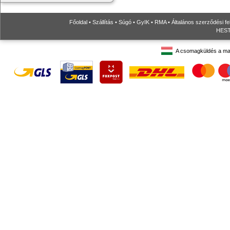
Főoldal
•
Szállítás
•
Súgó
•
GyIK
•
RMA
•
Általános szerződési fe
HESTO
A csomagküldés a ma