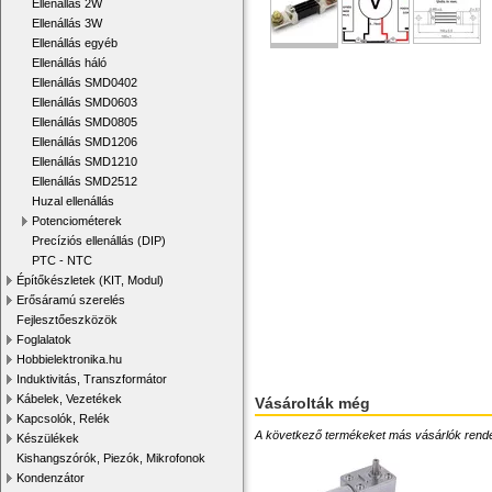
Ellenállás 2W
Ellenállás 3W
Ellenállás egyéb
Ellenállás háló
Ellenállás SMD0402
Ellenállás SMD0603
Ellenállás SMD0805
Ellenállás SMD1206
Ellenállás SMD1210
Ellenállás SMD2512
Huzal ellenállás
Potenciométerek
Precíziós ellenállás (DIP)
PTC - NTC
Építőkészletek (KIT, Modul)
Erősáramú szerelés
Fejlesztőeszközök
Foglalatok
Hobbielektronika.hu
Induktivitás, Transzformátor
Kábelek, Vezetékek
Vásárolták még
Kapcsolók, Relék
A következő termékeket más vásárlók rendelték
Készülékek
Kishangszórók, Piezók, Mikrofonok
Kondenzátor