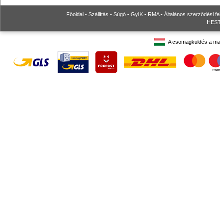
Főoldal
•
Szállítás
•
Súgó
•
GyIK
•
RMA
•
Általános szerződési fe
HESTO
A csomagküldés a ma