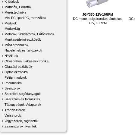
Kristályok
Matricák, Feliratok
Méréstechnika
JGY370-12V-10RPM
Mini PC, ipari PC, tartozékok
DC motor, csigakerekes áttételes,
DC m
12V, 10RPM
Modulok
Modulvilág
Motorok, Ventilátorok, Fűtőelemek
Munkavédelmi eszközök
Műszerdobozok
Napelemek és tartozékok
NYÁK-ok
Okosotthon, Lakáselektronika
Oktatási eszközök
Optoelektronika
Peltier modulok
Pneumatika
Szenzorok
Szerelési segédanyagok
Szerszám és forrasztás
Tápegységek, Adapterek
Tranzisztorok
Varisztorok
Vegyszerek, ragasztók
Zavarszűrők, Ferritek