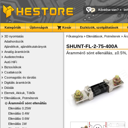
Kérdése van?
»
in
Kategóriák
Újdonságok
Kosár
Eszközök, szolgáltatások
3D nyomtatás
Főkategória
»
Ellenállások, Potméterek
»
Ár
Adathordozók
SHUNT-FL-2-75-400A
Ajándékok, ajándékutalványok
Analóg áramkörök
Árammérő sönt ellenállás, ±0.5%
Audiotechnika
Autó HiFi
Biztosítékok
Csatlakozók
Csomagolás és tárolás
Digitális áramkörök
Diódák
Elemek, Akkuk, Töltők
Ellenállások, Potméterek
Árammérő sönt ellenállás
Ellenállás 0.25W
Ellenállás 0.4W
Ellenállás 0.6W
Ellenállás 1W