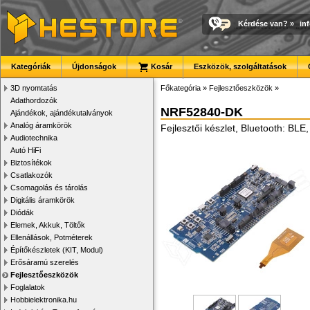
Kérdése van?
»
in
Kategóriák
Újdonságok
Kosár
Eszközök, szolgáltatások
3D nyomtatás
Főkategória
»
Fejlesztőeszközök
»
Adathordozók
NRF52840-DK
Ajándékok, ajándékutalványok
Analóg áramkörök
Fejlesztői készlet, Bluetooth: BLE
Audiotechnika
Autó HiFi
Biztosítékok
Csatlakozók
Csomagolás és tárolás
Digitális áramkörök
Diódák
Elemek, Akkuk, Töltők
Ellenállások, Potméterek
Építőkészletek (KIT, Modul)
Erősáramú szerelés
Fejlesztőeszközök
Foglalatok
Hobbielektronika.hu