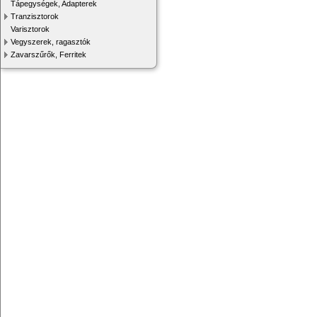
Tápegységek, Adapterek
Tranzisztorok
Varisztorok
Vegyszerek, ragasztók
Zavarszűrők, Ferritek