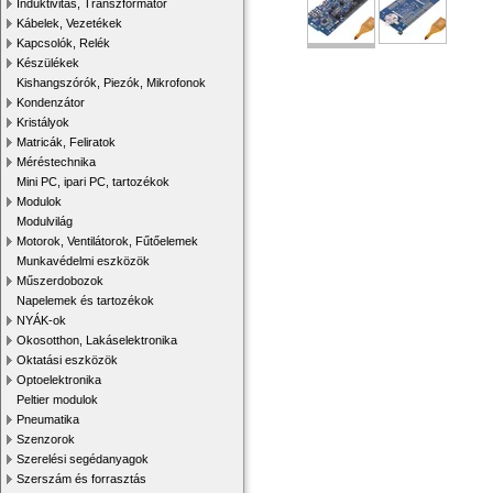
Induktivitás, Transzformátor
Kábelek, Vezetékek
Kapcsolók, Relék
Készülékek
Kishangszórók, Piezók, Mikrofonok
Kondenzátor
Kristályok
Matricák, Feliratok
Méréstechnika
Mini PC, ipari PC, tartozékok
Modulok
Modulvilág
Motorok, Ventilátorok, Fűtőelemek
Munkavédelmi eszközök
Műszerdobozok
Napelemek és tartozékok
NYÁK-ok
Okosotthon, Lakáselektronika
Oktatási eszközök
Optoelektronika
Peltier modulok
Pneumatika
Szenzorok
Szerelési segédanyagok
Szerszám és forrasztás