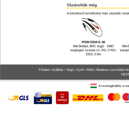
Vásárolták még
A következő termékeket más vásárlók rendelték
POM-5304-K-36
Mérőkábel, BNC dugó - SMD
Mérő
megfogós szonda x2, RG-174/U,
kampó
150V, 0.9m
Főoldal
•
Szállítás
•
Súgó
•
GyIK
•
RMA
•
Általános szerződési fe
HESTO
A csomagküldés a ma